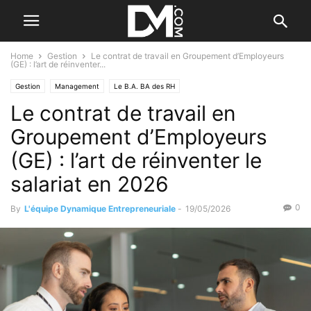
Home
Gestion
Le contrat de travail en Groupement d’Employeurs
(GE) : l’art de réinventer...
Gestion
Management
Le B.A. BA des RH
Le contrat de travail en
Les différents types de Contrat
Groupement d’Employeurs
(GE) : l’art de réinventer le
salariat en 2026
0
By
L'équipe Dynamique Entrepreneuriale
-
19/05/2026