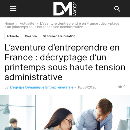
Home
Actualité
L’aventure d’entreprendre en France : décryptage
d’un printemps sous haute tension administrative
Actualité
Création
Se former à la création
L’aventure d’entreprendre en
France : décryptage d’un
printemps sous haute tension
administrative
0
By
L'équipe Dynamique Entrepreneuriale
-
18/05/2026