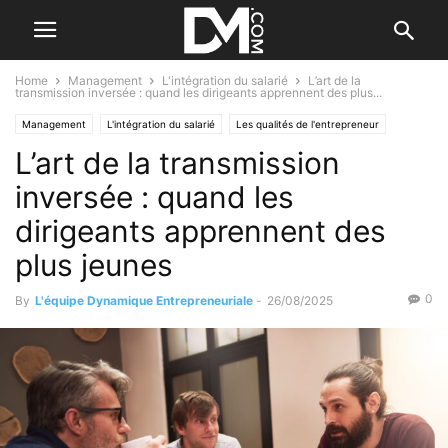
Home
Management
L'intégration du salarié
L’art de la
transmission inversée : quand les dirigeants apprennent des plus...
Management
L'intégration du salarié
Les qualités de l'entrepreneur
L’art de la transmission
Tendance
Par les nouvelles tendances
Création
Se former / Se faire accompagner
inversée : quand les
dirigeants apprennent des
plus jeunes
0
By
L'équipe Dynamique Entrepreneuriale
-
26/08/2025