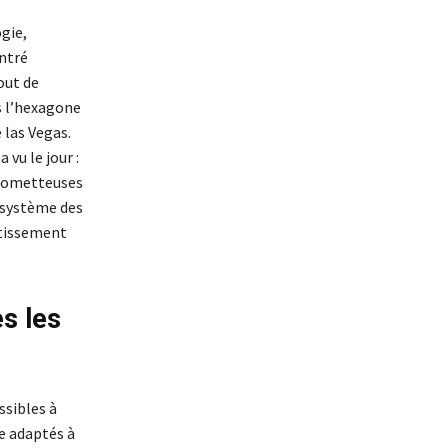
gie,
ntré
out de
s l’hexagone
 las Vegas.
vu le jour :
 prometteuses
cosystème des
stissement
es les
ssibles à
e adaptés à