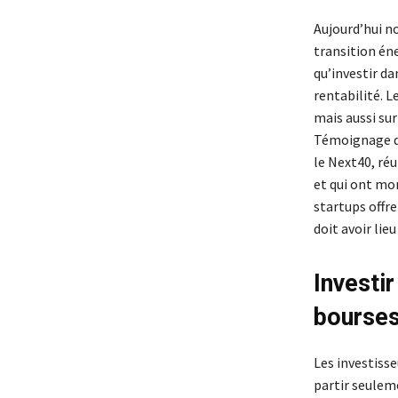
Aujourd’hui n
transition én
qu’investir da
rentabilité. 
mais aussi su
Témoignage des
le Next40, ré
et qui ont mon
startups offr
doit avoir lie
Investir
bourse
Les investisse
partir seulem