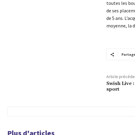
toutes les bour
de ses placem
de 5 ans. L’ac
moyenne, la du
Partag
Article précéde
Swish Live :
sport
Plus d'articles