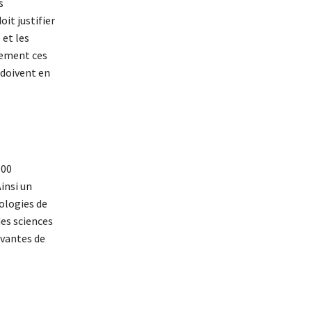
s
it justifier
et les
lement ces
 doivent en
000
insi un
ologies de
des sciences
ovantes de