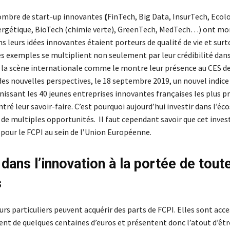
ombre de start-up innovantes
(
FinTech, Big Data, InsurTech, Ecolo
ergétique, BioTech (chimie verte), GreenTech, MedTech…) ont mo
ns leurs idées innovantes étaient porteurs de qualité de vie et surt
Les exemples se multiplient non seulement par leur crédibilité dan
r la scène internationale comme le montre leur présence au CES de
 nouvelles perspectives, le 18 septembre 2019, un nouvel indice a 
unissant les 40 jeunes entreprises innovantes françaises les plus
tré leur savoir-faire. C’est pourquoi aujourd’hui investir dans l’é
e de multiples opportunités. Il faut cependant savoir que cet inve
u pour le FCPI au sein de l’Union Européenne.
 dans l’innovation à la portée de tout
s
urs particuliers peuvent acquérir des parts de FCPI. Elles sont acce
ent de quelques centaines d’euros et présentent donc l’atout d’êtr