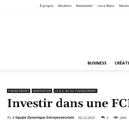
À propos
Modèles
Newsletter
Livre Blanc
Menti
BUSINESS
CRÉAT
FINANCEMENT
INNOVATION
LE B.A. BA DU FINANCEMENT
Investir dans une FC
By
L'équipe Dynamique Entrepreneuriale
06/12/2019
0
1864