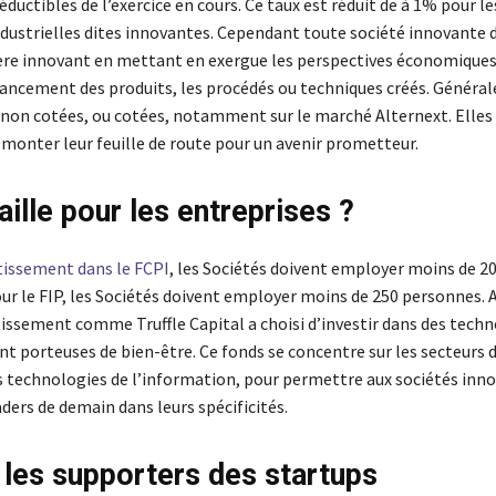
ductibles de l’exercice en cours. Ce taux est réduit de à 1% pour le
dustrielles dites innovantes. Cependant toute société innovante do
ère innovant en mettant en exergue les perspectives économiques 
nancement des produits, les procédés ou techniques créés. Généra
 non cotées, ou cotées, notamment sur le marché Alternext. Elles
 monter leur feuille de route pour un avenir prometteur.
aille pour les entreprises ?
tissement dans le FCPI
, les Sociétés doivent employer moins de 2
ur le FIP, les Sociétés doivent employer moins de 250 personnes. A
tissement comme Truffle Capital a choisi d’investir dans des techn
nt porteuses de bien-être. Ce fonds se concentre sur les secteurs 
des technologies de l’information, pour permettre aux sociétés inn
aders de demain dans leurs spécificités.
 les supporters des startups