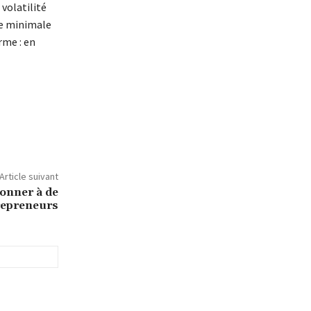
 volatilité
ée minimale
rme : en
Article suivant
donner à de
repreneurs