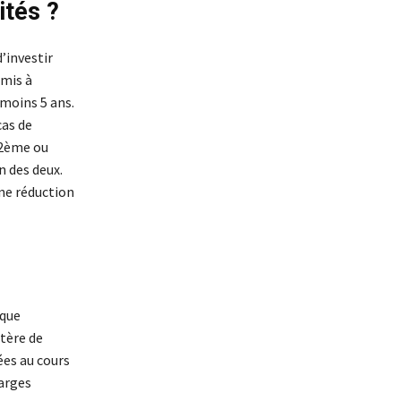
nités ?
’investir
umis à
 moins 5 ans.
cas de
e 2ème ou
n des deux.
une réduction
 que
tère de
ées au cours
harges