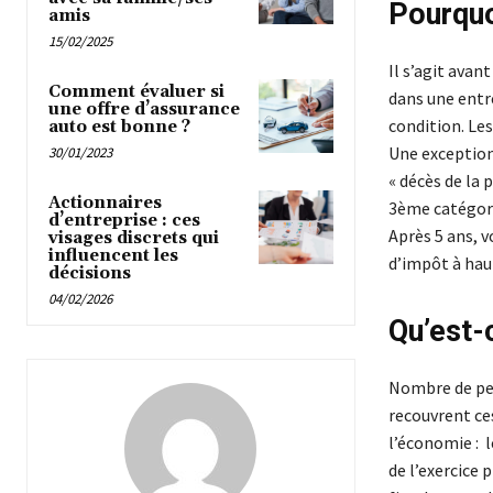
Pourquo
amis
15/02/2025
Il s’agit avan
Comment évaluer si
dans une entr
une offre d’assurance
condition. Les
auto est bonne ?
Une exception
30/01/2023
« décès de la 
Actionnaires
3ème catégorie
d’entreprise : ces
Après 5 ans, v
visages discrets qui
influencent les
d’impôt à hau
décisions
04/02/2026
Qu’est-
Nombre de per
recouvrent ce
l’économie : l
de l’exercice 