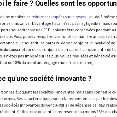
i le faire ? Quelles sont les opportu
t d’une manière de
réduire ses impôts sur le revenu
, au-delà même d
eprise innovante. L’avantage fiscal n’est pas négligeable mais so
 parts souscrites via une FCPI doivent être conservées pendant au
 existe. Vous pouvez récupérer vos fonds de manière anticipée en 
personne qui a souscrit les parts ou de son conjoint, d’invalidité d
 du souscripteur ou du conjoint ou en cas de licenciement » de l’u
ous n’êtes pas imposé sur les plus-values réalisées et bénéficié d’
teur de 18% du montant engagé (hors frais d’entrée)
ce qu’une société innovante ?
sonnes évoquent les sociétés innovantes mais sans connaitre ce
s termes. Ses caractéristiques sont clairement émises par le minis
es sociétés innovantes doivent justifier de dépenses de R&D réalis
précèdent. Celles-ci se doivent de représenter au moins 15% des c