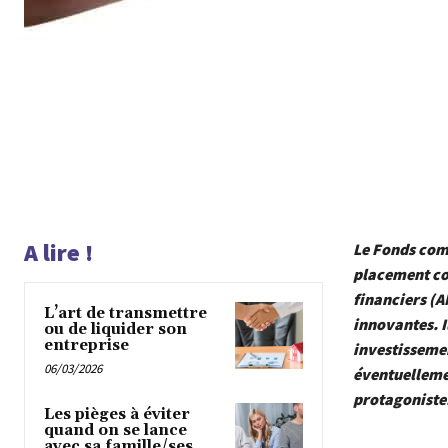
A lire !
Le Fonds com
placement col
financiers (A
L’art de transmettre
innovantes. I
ou de liquider son
entreprise
investissemen
06/03/2026
éventuelleme
protagoniste
Les pièges à éviter
quand on se lance
avec sa famille/ses