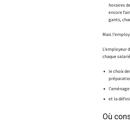
horaires de
encore fair
gants, cha
Mais l’employe
L’employeur do
chaque salarié
le choix d
préparatio
l’aménagem
et la défin
Où cons