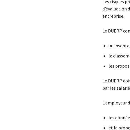
Les risques p
d’évaluation 
entreprise.
Le DUERP com
un inventai
le classeme
les proposi
Le DUERP doit
par les salari
L’employeur d
les données
et la propo