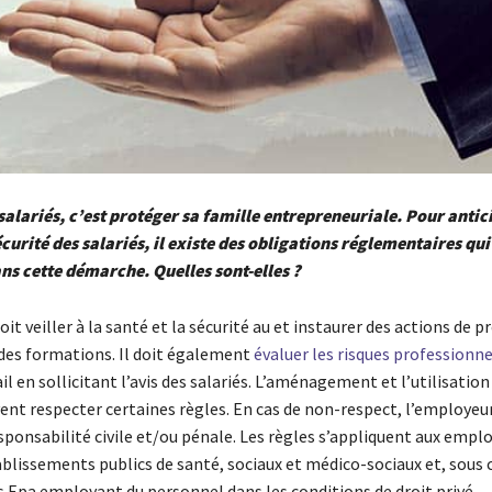
salariés, c’est protéger sa famille entrepreneuriale. Pour antici
écurité des salariés, il existe des obligations réglementaires qu
ns cette démarche. Quelles sont-elles ?
it veiller à la santé et la sécurité au et instaurer des actions de p
des formations. Il doit également
évaluer les risques professionne
il en sollicitant l’avis des salariés. L’aménagement et l’utilisation
vent respecter certaines règles. En cas de non-respect, l’employeu
sponsabilité civile et/ou pénale. Les règles s’appliquent aux empl
ablissements publics de santé, sociaux et médico-sociaux et, sous 
s Epa employant du personnel dans les conditions de droit privé.