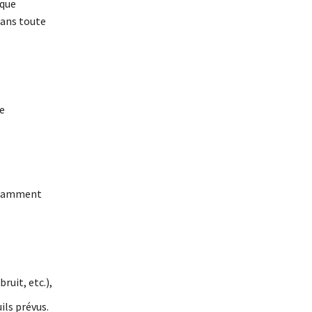
ique
dans toute
se
notamment
ruit, etc.),
ils prévus.