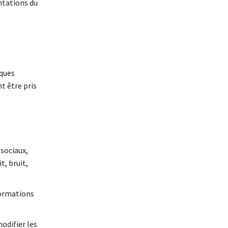
ntations du
sques
nt être pris
osociaux,
t, bruit,
formations
odifier les