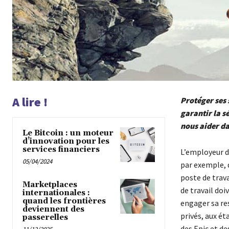
A lire !
Protéger ses 
garantir la s
nous aider da
Le Bitcoin : un moteur
d’innovation pour les
services financiers
L’employeur do
05/04/2024
par exemple, 
poste de trava
Marketplaces
de travail doi
internationales :
quand les frontières
engager sa re
deviennent des
privés, aux ét
passerelles
des Epic et de