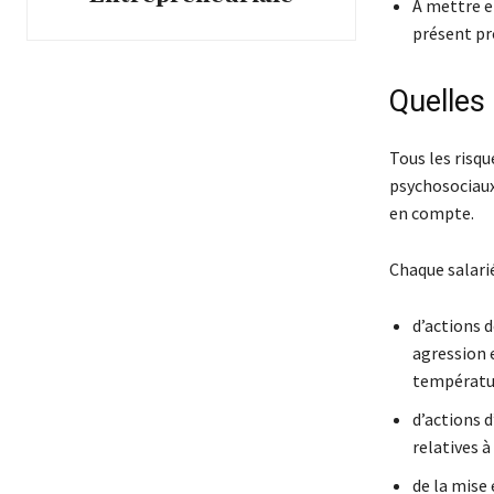
A mettre e
présent pr
Quelles 
Tous les risqu
psychosociaux
en compte.
Chaque salarié
d’actions 
agression e
températur
d’actions 
relatives 
de la mise