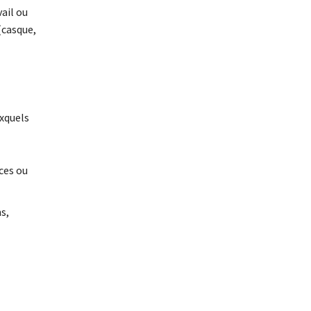
vail ou
(casque,
uxquels
ces ou
s,