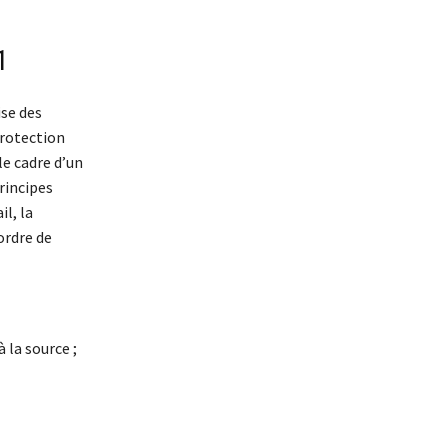
1
ise des
protection
le cadre d’un
rincipes
l, la
ordre de
 la source ;