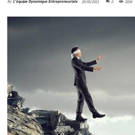
By
L'équipe Dynamique Entrepreneuriale
29/05/2021
0
2034