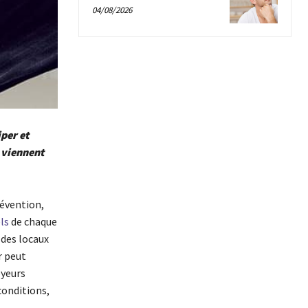
04/08/2026
per et
i viennent
révention,
ls
de chaque
 des locaux
r peut
oyeurs
conditions,