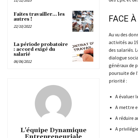
11/12/2025
Faites travailler… les
FACE À 
autres !
22/10/2022
Au vu des donn
activités au 
La période probatoire
: accord exigé du
des salariés.
salarié
dialogue soci
06/06/2012
généraux de pr
poursuite de l
priorité :
A évaluer l
A mettre e
A réduire 
A privilégi
L'équipe Dynamique
Entrepreneuriale