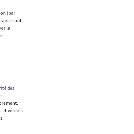
ion (par
arantissant
er la
de
rité des
es
mbrement.
 et vérifiés
s.