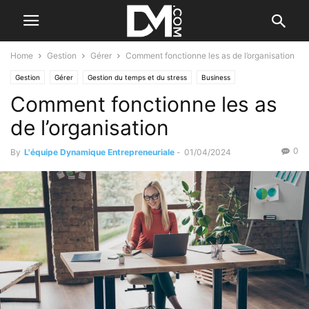
Home
Gestion
Gérer
Comment fonctionne les as de l’organisation
Gestion
Gérer
Gestion du temps et du stress
Business
Comment fonctionne les as
Les organismes professionnels
Management
Les qualités de l'entrepreneur
de l’organisation
0
By
L'équipe Dynamique Entrepreneuriale
-
01/04/2024