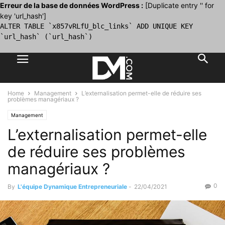
Erreur de la base de données WordPress :
[Duplicate entry '' for
key 'url_hash']
ALTER TABLE `x857vRLfU_blc_links` ADD UNIQUE KEY
`url_hash` (`url_hash`)
Home
Management
L’externalisation permet-elle de réduire ses
problèmes managériaux ?
Management
L’externalisation permet-elle
de réduire ses problèmes
managériaux ?
0
By
L'équipe Dynamique Entrepreneuriale
-
22/04/2021