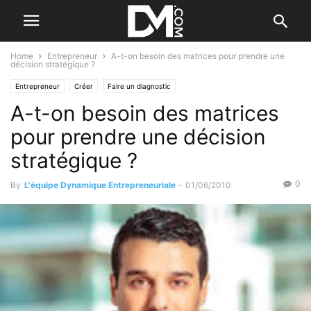
Home
Entrepreneur
A-t-on besoin des matrices pour prendre une
décision stratégique ?
Entrepreneur
Créer
Faire un diagnostic
A-t-on besoin des matrices
pour prendre une décision
stratégique ?
0
By
L'équipe Dynamique Entrepreneuriale
-
01/06/2010