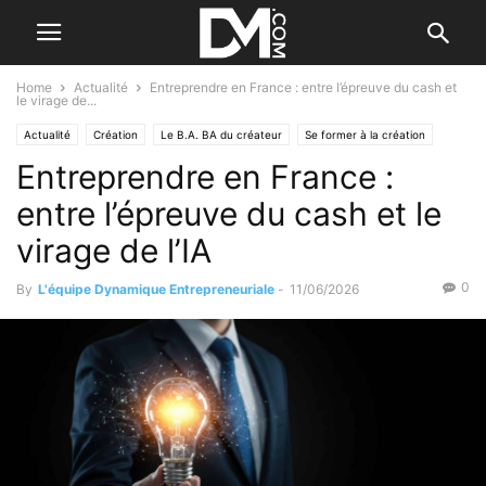
Home
Actualité
Entreprendre en France : entre l’épreuve du cash et
le virage de...
Actualité
Création
Le B.A. BA du créateur
Se former à la création
Entreprendre en France :
entre l’épreuve du cash et le
virage de l’IA
0
By
L'équipe Dynamique Entrepreneuriale
-
11/06/2026