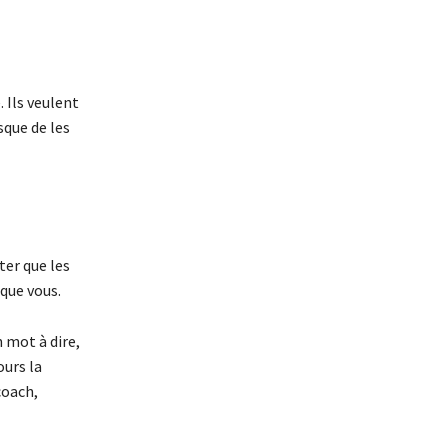
 Ils veulent
sque de les
ter que les
que vous.
n mot à dire,
urs la
coach,