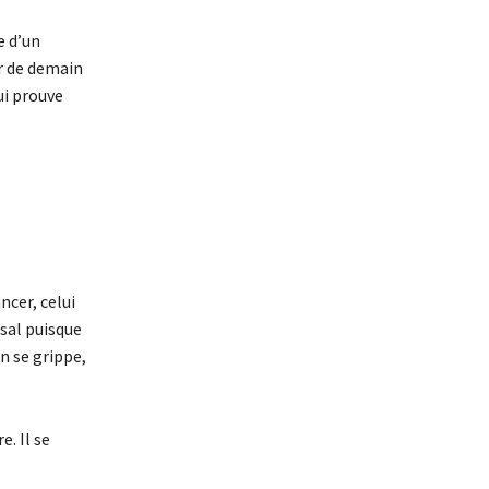
e d’un
er de demain
ui prouve
ncer, celui
ssal puisque
n se grippe,
e. Il se