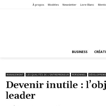
À propos
Modèles
Newsletter
Livre Blanc
Menti
BUSINESS
CRÉAT
MANAGEMENT
LES QUALITÉS DE L'ENTREPRENEUR
PERSONNEL
DÉVELOPPEME
Devenir inutile : l’ob
leader