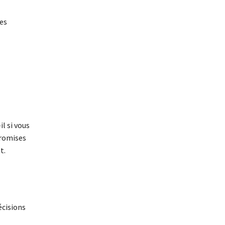
les
l si vous
promises
t.
écisions