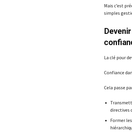
Mais c’est pré
simples gestio
Devenir 
confian
La clé pour de
Confiance dans
Cela passe par
Transmettr
directives 
Former les
hiérarchiq