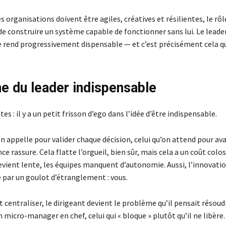
es organisations doivent être agiles, créatives et résilientes, le rôl
de construire un système capable de fonctionner sans lui. Le lead
 se rend progressivement dispensable — et c’est précisément cela q
e du leader indispensable
s : il y a un petit frisson d’ego dans l’idée d’être indispensable.
on appelle pour valider chaque décision, celui qu’on attend pour ava
ce rassure. Cela flatte l’orgueil, bien sûr, mais cela a un coût colo
evient lente, les équipes manquent d’autonomie. Aussi, l’innovatio
e par un goulot d’étranglement : vous.
t centraliser, le dirigeant devient le problème qu’il pensait résoudr
micro-manager en chef, celui qui « bloque » plutôt qu’il ne libère.