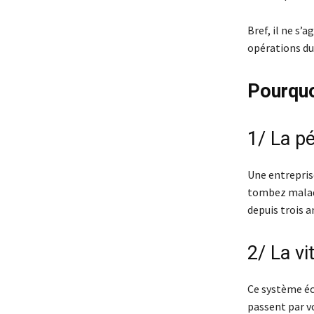
Bref, il ne s’
opérations du
Pourquoi
1/ La pé
Une entreprise
tombez malade
depuis trois a
2/ La vi
Ce système éco
passent par vo