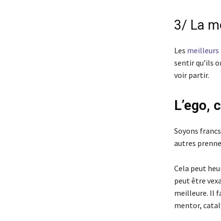
3/ La m
Les
meilleurs
sentir qu’ils 
voir partir.
L’ego, 
Soyons francs 
autres prennen
Cela peut heur
peut être vex
meilleure. Il 
mentor, catal