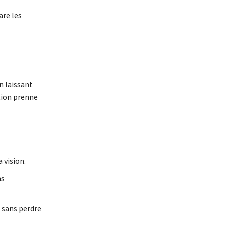
are les
n laissant
ation prenne
 vision.
ns
 sans perdre