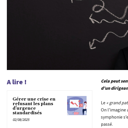
A lire !
Cela peut sem
d’un dirigean
Gérer une crise en
Le
« grand pat
refusant les plans
d’urgence
On l’imagine a
standardisés
symphonie s’e
02/08/2025
passé.