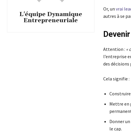
Or, un
vrai lea
L'équipe Dynamique
autres à se pas
Entrepreneuriale
Devenir 
Attention :
« 
l’entreprise e
des décisions
Cela signifie :
Construire
Mettre en p
permanent
Donner un 
le cap.