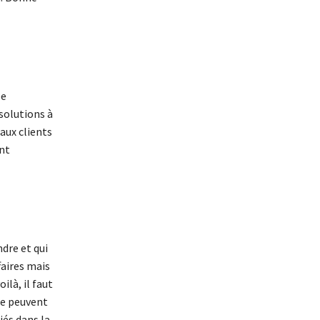
ée
solutions à
aux clients
ont
dre et qui
faires mais
ilà, il faut
se peuvent
iés dans la