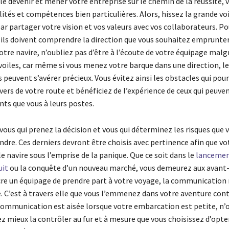
 le devenir et mener votre entreprise sur le chemin de la réussite, 
lités et compétences bien particulières. Alors, hissez la grande voi
 partager votre vision et vos valeurs avec vos collaborateurs. Po
, ils doivent comprendre la direction que vous souhaitez emprunter
otre navire, n’oubliez pas d’être à l’écoute de votre équipage malgr
voiles, car même si vous menez votre barque dans une direction, le
s peuvent s’avérer précieux. Vous évitez ainsi les obstacles qui pou
ers de votre route et bénéficiez de l’expérience de ceux qui peuven
ts que vous à leurs postes.
t vous qui prenez la décision et vous qui déterminez les risques que 
dre. Ces derniers devront être choisis avec pertinence afin que v
le navire sous l’emprise de la panique. Que ce soit dans le
lancemen
uit
ou la conquête d’un nouveau marché, vous demeurez aux avant-
re un équipage de prendre part à votre voyage, la communication
. C’est à travers elle que vous l’emmenez dans votre aventure cont
 communication est aisée lorsque votre embarcation est petite, n’
z mieux la contrôler au fur et à mesure que vous choisissez d’opte