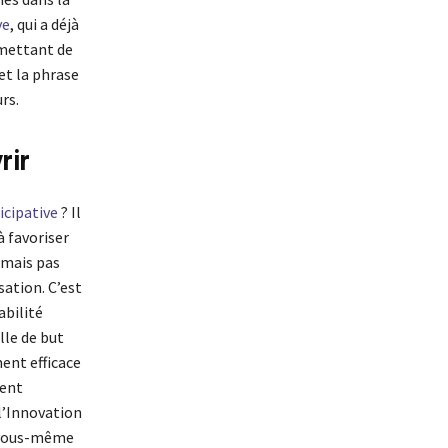
ve
, qui a déjà
rmettant de
et la phrase
rs.
rir
icipative
? Il
 favoriser
(mais pas
sation. C’est
abilité
lle de but
ment efficace
vent
 l’Innovation
z-vous-même