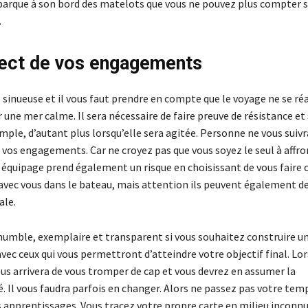
barque à son bord des matelots que vous ne pouvez plus compter s
.
ect de vos engagements
 sinueuse et il vous faut prendre en compte que le voyage ne se réa
une mer calme. Il sera nécessaire de faire preuve de résistance et 
ple, d’autant plus lorsqu’elle sera agitée. Personne ne vous suivra
 vos engagements. Car ne croyez pas que vous soyez le seul à affro
 équipage prend également un risque en choisissant de vous faire c
vec vous dans le bateau, mais attention ils peuvent également de
ale.
 humble, exemplaire et transparent si vous souhaitez construire un
vec ceux qui vous permettront d’atteindre votre objectif final. Lor
ous arrivera de vous tromper de cap et vous devrez en assumer la
. Il vous faudra parfois en changer. Alors ne passez pas votre tem
es apprentissages. Vous tracez votre propre carte en milieu inconn