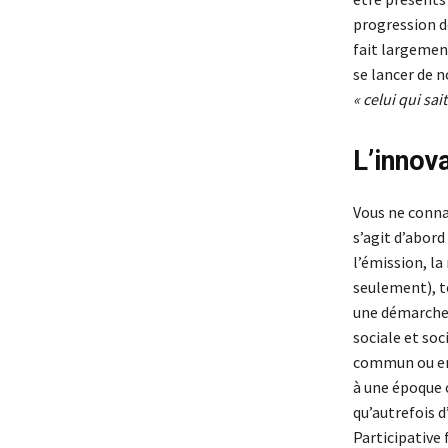
progression de
fait largemen
se lancer de n
« celui qui sait
L’innova
Vous ne connai
s’agit d’abor
l’émission, la
seulement), to
une démarche 
sociale et so
commun ou enco
à une époque o
qu’autrefois d
Participative 