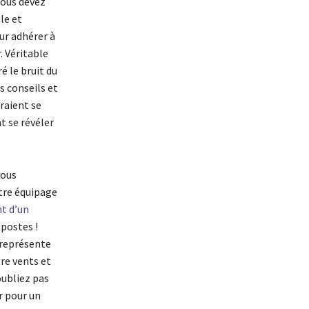
vous devez
le et
ur adhérer à
. Véritable
é le bruit du
s conseils et
rraient se
t se révéler
vous
otre équipage
t d’un
postes !
 représente
re vents et
oubliez pas
r pour un