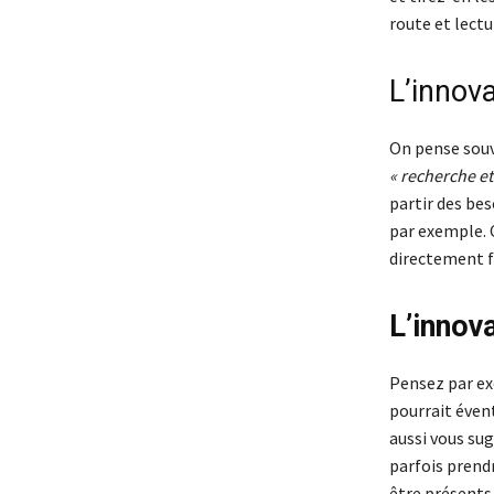
route et lectur
L’innova
On pense souve
« recherche e
partir des bes
par exemple. C
directement fa
L’innova
Pensez par exe
pourrait éven
aussi vous sug
parfois prendr
être présents 