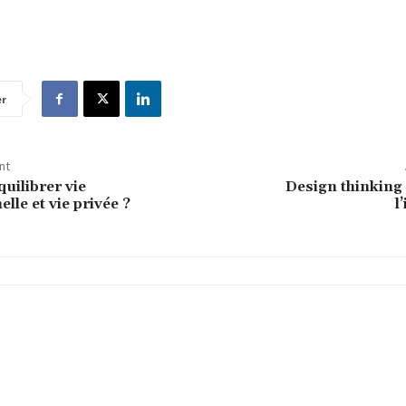
er
nt
ilibrer vie
Design thinking 
lle et vie privée ?
l