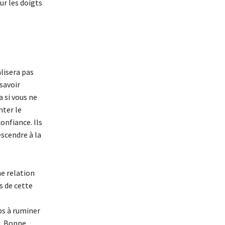
ur les doigts
lisera pas
savoir
 si vous ne
nter le
onfiance. Ils
scendre à la
e relation
s de cette
ps à ruminer
u. Bonne