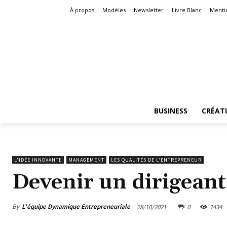
À propos
Modèles
Newsletter
Livre Blanc
Menti
BUSINESS
CRÉAT
L'IDÉE INNOVANTE
MANAGEMENT
LES QUALITÉS DE L'ENTREPRENEUR
Devenir un dirigeant
By
L'équipe Dynamique Entrepreneuriale
28/10/2021
0
1434