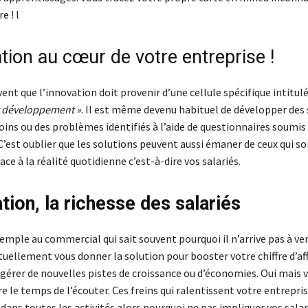
e ! l
tion au cœur de votre entreprise !
nt que l’innovation doit provenir d’une cellule spécifique intitul
t développement »
. Il est même devenu habituel de développer des 
oins ou des problèmes identifiés à l’aide de questionnaires soumis 
’est oublier que les solutions peuvent aussi émaner de ceux qui s
ce à la réalité quotidienne c’est-à-dire vos salariés.
tion, la richesse des salariés
mple au commercial qui sait souvent pourquoi il n’arrive pas à ven
tuellement vous donner la solution pour booster votre chiffre d’af
gérer de nouvelles pistes de croissance ou d’économies. Oui mais vo
e le temps de l’écouter. Ces freins qui ralentissent votre entrepri
dans toutes les activités alors pourquoi ne pas impliquer vos salar