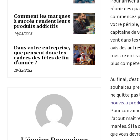
Pour arriver à
réunir des qua
commencez par
Comment les marques
à succès rendent leurs
votre périple
produits addictifs
capitaine de v
14/03/2025
vent dans les 
avis des autre
Dans votre entreprise,
que pensent donc les
mettre en trav
cadres des fêtes de fin
d’année ?
plus compéten
19/12/2022
Au final, c’es
souhaitez pren
ne quitte pas 
nouveau prod
Pour convainc
l’atout maître
marées. Si la
que vous devre
L'équipe Dynamique