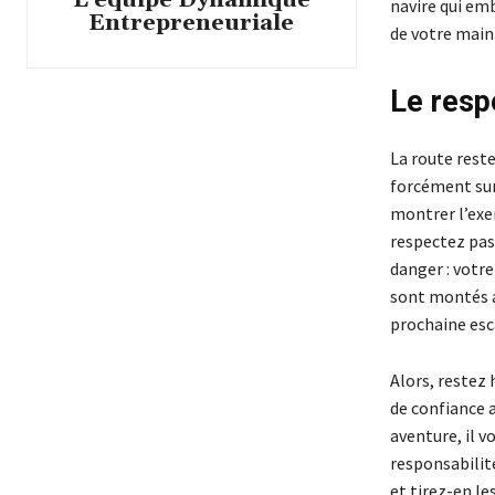
navire qui em
Entrepreneuriale
de votre main
Le resp
La route reste
forcément sur 
montrer l’exem
respectez pas
danger : votre
sont montés a
prochaine esc
Alors, restez
de confiance a
aventure, il v
responsabilité
et tirez-en l