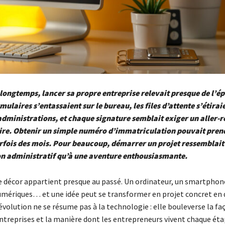
si longtemps, lancer sa propre entreprise relevait presque de l’é
mulaires s’entassaient sur le bureau, les files d’attente s’étirai
administrations, et chaque signature semblait exiger un aller-r
re. Obtenir un simple numéro d’immatriculation pouvait pren
rfois des mois. Pour beaucoup, démarrer un projet ressemblai
n administratif qu’à une aventure enthousiasmante.
ce décor appartient presque au passé. Un ordinateur, un smartphon
ériques… et une idée peut se transformer en projet concret en 
 révolution ne se résume pas à la technologie : elle bouleverse la f
entreprises et la manière dont les entrepreneurs vivent chaque éta