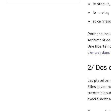
le produit,
le service,
et ce friss
Pour beaucoup
sentiment de p
Une liberté n
d’
entrer dans 
2/ Des 
Les plateform
Elles devienne
tutoriels pou
exactement a