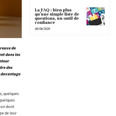
La FAQ : bien plus
qu’une simple liste de
questions, un outil de
confiance
06/08/2026
preuve de
ent dans les
etour
dre des
t davantage
e, quelques
quelques
açon dont
pe de leur