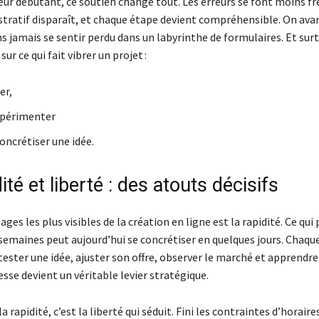
eur débutant, ce soutien change tout. Les erreurs se font moins fr
stratif disparaît, et chaque étape devient compréhensible. On ava
s jamais se sentir perdu dans un labyrinthe de formulaires. Et sur
ur ce qui fait vibrer un projet :
er,
expérimenter
concrétiser une idée.
ité et liberté : des atouts décisifs
ages les plus visibles de la création en ligne est la rapidité. Ce qui
semaines peut aujourd’hui se concrétiser en quelques jours. Chaque
ester une idée, ajuster son offre, observer le marché et apprendre
tesse devient un véritable levier stratégique.
a rapidité, c’est la liberté qui séduit. Fini les contraintes d’horaires