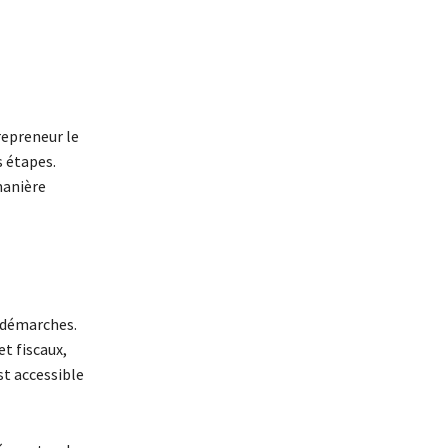
repreneur le
s étapes.
manière
s démarches.
et fiscaux,
st accessible