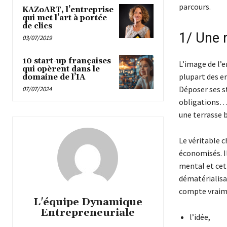
parcours.
KAZoART, l’entreprise
qui met l’art à portée
de clics
1/ Une 
03/07/2019
10 start-up françaises
L’image de l’
qui opèrent dans le
plupart des en
domaine de l’IA
Déposer ses s
07/07/2024
obligations… t
une terrasse b
Le véritable 
économisés. Il
mental et cet
dématérialisa
compte vraim
L'équipe Dynamique
Entrepreneuriale
l’idée,