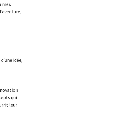
a mer.
l’aventure,
 d’une idée,
innovation
cepts qui
rrit leur