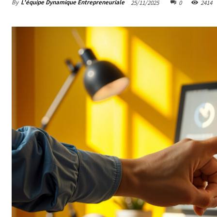
By
L'équipe Dynamique Entrepreneuriale
25/11/2025
0
2414