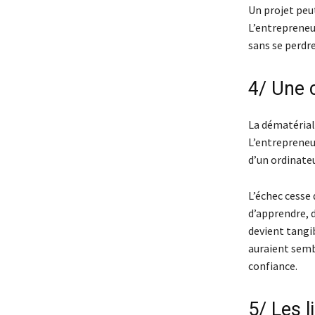
Un projet peut
L’entrepreneur
sans se perdre
4/ Une 
La dématériali
L’entrepreneur
d’un ordinateu
L’échec cesse 
d’apprendre, d
devient tangi
auraient sembl
confiance.
5/ Les l