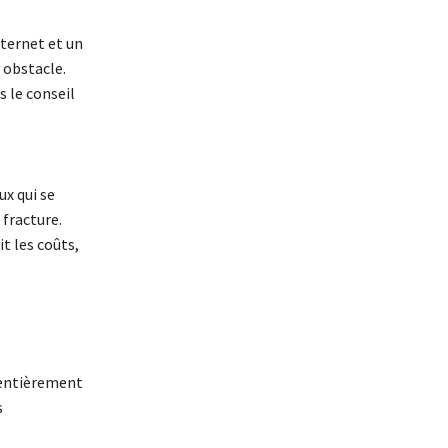
nternet et un
 obstacle.
s le conseil
x qui se
 fracture.
it les coûts,
 entièrement
s