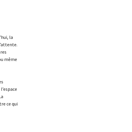
hui, la
d’attente.
ères
, ou même
es
 l’espace
La
re ce qui