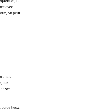
équentes, le
nce avec
tout, on peut
 prenait
 jour
 de ses
 ou de lieux.