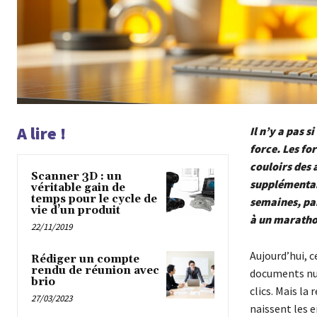
A lire !
Il n’y a pas 
force. Les for
couloirs des 
Scanner 3D : un
supplémentai
véritable gain de
temps pour le cycle de
semaines, pa
vie d’un produit
à un maratho
22/11/2019
Aujourd’hui, 
Rédiger un compte
rendu de réunion avec
documents num
brio
clics. Mais la
27/03/2023
naissent les 