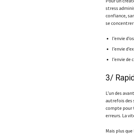
Pour un créat
stress admini
confiance, san
se concentrer s
l’envie d’os
l’envie d’
l’envie de 
3/ Rapid
L’un des avant
autrefois des 
compte pour t
erreurs. La vi
Mais plus que l