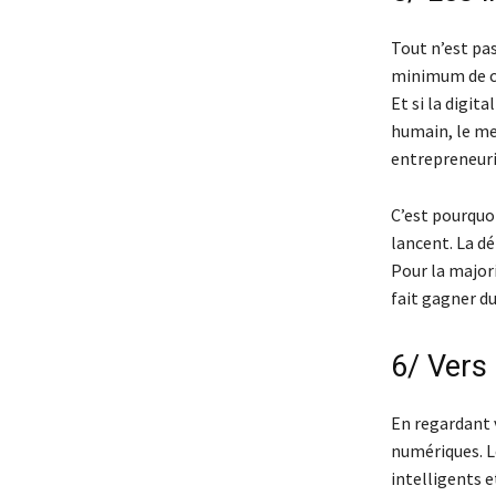
Tout n’est pas
minimum de co
Et si la digit
humain, le me
entrepreneuri
C’est pourquo
lancent. La dé
Pour la majori
fait gagner du
6/ Vers
En regardant 
numériques. Le
intelligents e