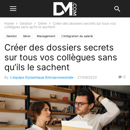
Home
Gestion
Gérer
Créer des dossiers secrets sur tous vos
collègues sans qu’ils le sachent
Gestion
Gérer
Management
L'intégration du salarié
Créer des dossiers secrets
sur tous vos collègues sans
qu’ils le sachent
0
By
L'équipe Dynamique Entrepreneuriale
-
27/09/2023