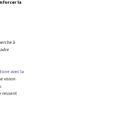
nforcer la
herche à
cadre
toire avec la
ne vision
.
e ressent