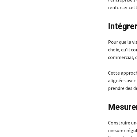
renforcer cet
Intégre
Pour que la vi
choix, qu’il 
commercial, do
Cette approche
alignées avec 
prendre des dé
Mesurer
Construire une
mesurer réguli