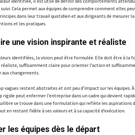
leur identifiée, il est utile de définir des comportements attendu
e suivi. Cela permet aux équipes de comprendre comment elles pe
rincipes dans leur travail quotidien et aux dirigeants de mesurer l
ntions et les pratiques.
re une vision inspirante et réaliste
leurs identifiées, la vision peut être formulée. Elle doit être à la f
réaliste, suffisamment claire pour orienter l’action et suffisamme
r aux changements.
op vagues restent abstraites et ont peu d’impact sur les équipes. À 
op rigide peut enfermer l’entreprise dans un cadre qui devient rap
uilibre se trouve dans une formulation qui reflète les aspirations 
out en restant fidèle à ses valeurs et à sa capacité d’exécution.
er les équipes dès le départ