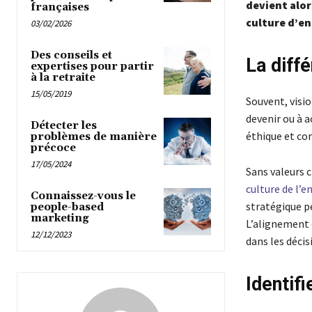
devient alor
françaises
culture d’en
03/02/2026
Des conseils et
La diffé
expertises pour partir
à la retraite
15/05/2019
Souvent, visio
devenir ou à a
Détecter les
éthique et co
problèmes de manière
précoce
17/05/2024
Sans valeurs c
culture de l’e
Connaissez-vous le
stratégique pe
people-based
marketing
L’alignement 
12/12/2023
dans les déci
Identifi