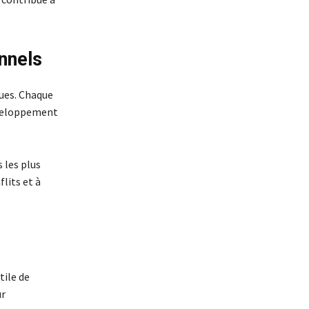
onnels
ques. Chaque
développement
 les plus
flits et à
tile de
ur