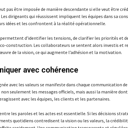
eut pas être imposée de manière descendante si elle veut être créd
 Les dirigeants qui réussissent impliquent les équipes dans sa con
urs idées et les confrontent à la réalité opérationnelle.
ermettent d’identifier les tensions, de clarifier les priorités et 
co-construction. Les collaborateurs se sentent alors investis et 
œuvre de la vision, ce qui augmente l’adhésion et la motivation.
iquer avec cohérence
ignée avec les valeurs se manifeste dans chaque communication de 
 non seulement les messages officiels, mais aussi la manière dont
eragissent avec les équipes, les clients et les partenaires.
ntre les paroles et les actes est essentielle. Si les décisions stra
nts quotidiens contredisent la vision ou les valeurs, la crédibilit
s’effrite rapidement. Une communication transparente et régulière