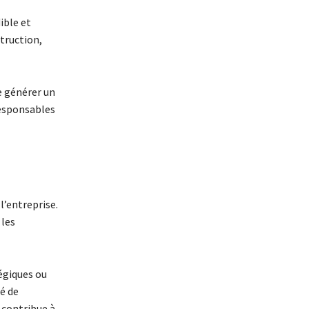
ible et
struction,
de générer un
responsables
l’entreprise.
 les
tégiques ou
é de
 contribue à