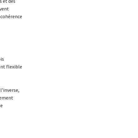
s et des
uvent
a cohérence
ois
nt flexible
l’inverse,
idement
de