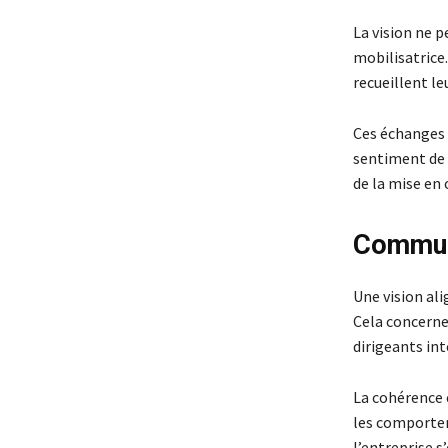
La vision ne p
mobilisatrice.
recueillent le
Ces échanges p
sentiment de 
de la mise en 
Commun
Une vision al
Cela concerne
dirigeants int
La cohérence e
les comporteme
l’entreprise 