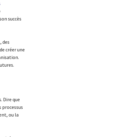
s
e
son succès
, des
 de créer une
anisation.
utures.
. Dire que
es processus
nt, ou la