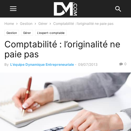
Home
Gestion
Gérer
Comptabilité : l’originalité ne paie pas
Gestion
Gérer
L'expert-comptable
Comptabilité : l’originalité ne
paie pas
0
By
L'équipe Dynamique Entrepreneuriale
-
09/07/2013