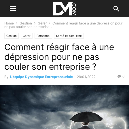
Home
Gestion
Gérer
Comment réagir face à une dépression pour
ne pas couler son entreprise...
Gestion
Gérer
Personnel
Santé et bien-être
Comment réagir face à une
dépression pour ne pas
couler son entreprise ?
0
By
L'équipe Dynamique Entrepreneuriale
-
29/01/2022