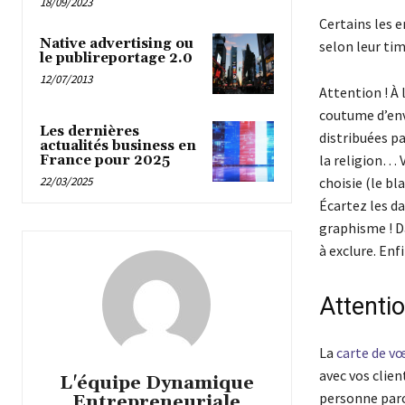
18/09/2023
Certains les e
Native advertising ou
selon leur tim
le publireportage 2.0
12/07/2013
Attention ! À
coutume d’envo
Les dernières
distribuées pa
actualités business en
la religion… V
France pour 2025
choisie (le bl
22/03/2025
Écartez les da
graphisme ! D
à exclure. Enfi
Attenti
La
carte de v
avec vos clien
L'équipe Dynamique
personne parc
Entrepreneuriale