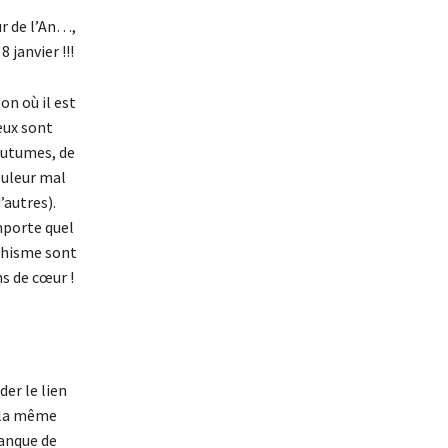
ur de l’An…,
 janvier !!!
on où il est
œux sont
coutumes, de
ouleur mal
’autres).
mporte quel
phisme sont
ns de cœur !
der le lien
à la même
manque de