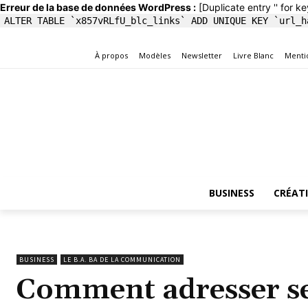
Erreur de la base de données WordPress :
[Duplicate entry '' for ke
ALTER TABLE `x857vRLfU_blc_links` ADD UNIQUE KEY `url_h
À propos
Modèles
Newsletter
Livre Blanc
Menti
BUSINESS
CRÉAT
BUSINESS
LE B.A. BA DE LA COMMUNICATION
Comment adresser se