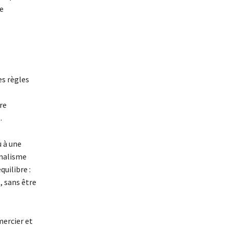
e
s règles
re
.
 à une
nnalisme
uilibre :
, sans être
mercier et