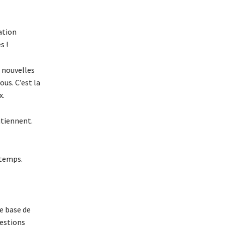
ation
s !
e nouvelles
us. C’est la
x.
utiennent.
 temps.
e base de
uestions