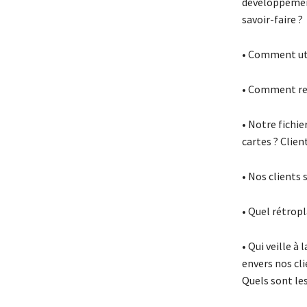
développement
savoir-faire ?
• Comment uti
• Comment ren
• Notre fichie
cartes ? Clien
• Nos clients
• Quel rétrop
• Qui veille à
envers nos cli
Quels sont les