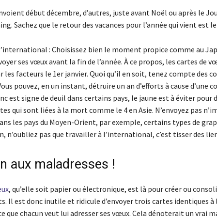
nvoient début décembre, d’autres, juste avant Noël ou après le Jo
ing. Sachez que le retour des vacances pour l’année qui vient est le 8
 l’international : Choisissez bien le moment propice comme au Jap
yer ses vœux avant la fin de l’année. À ce propos, les cartes de v
r les facteurs le 1er janvier. Quoi qu’il en soit, tenez compte des 
ous pouvez, en un instant, détruire un an d’efforts à cause d’une c
anc est signe de deuil dans certains pays, le jaune est à éviter pour d
tes qui sont liées à la mort comme le 4 en Asie. N’envoyez pas n’i
ans les pays du Moyen-Orient, par exemple, certains types de gra
n, n’oubliez pas que travailler à l’international, c’est tisser des lie
on aux maladresses !
œux
, qu’elle soit papier ou électronique, est là pour créer ou consoli
ts. Il est donc inutile et ridicule d’envoyer trois cartes identiques 
e que chacun veut lui adresser ses vœux. Cela dénoterait un vrai 