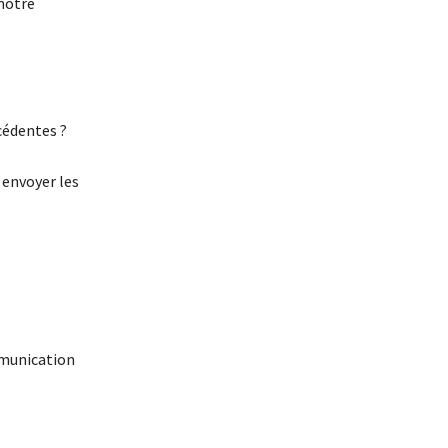
notre
cédentes ?
 envoyer les
ommunication