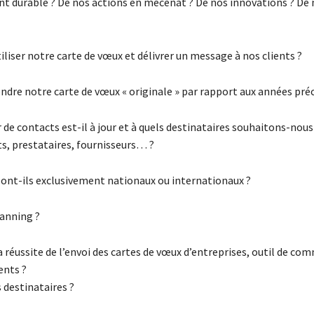
 durable ? De nos actions en mécénat ? De nos innovations ? De 
liser notre carte de vœux et délivrer un message à nos clients ?
dre notre carte de vœux « originale » par rapport aux années pré
r de contacts est-il à jour et à quels destinataires souhaitons-nous
ts, prestataires, fournisseurs… ?
 sont-ils exclusivement nationaux ou internationaux ?
lanning ?
 la réussite de l’envoi des cartes de vœux d’entreprises, outil de c
ents ?
 destinataires ?