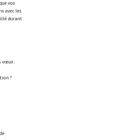
 que vos
ns avec les
illé durant
s vœux :
tion ?
de