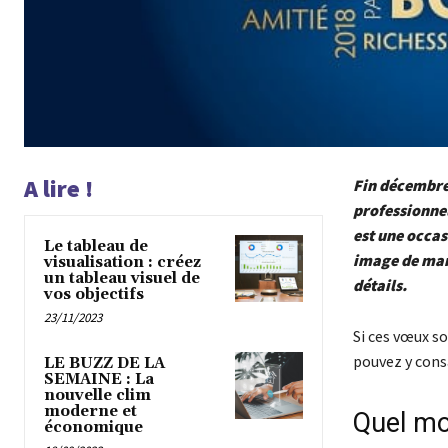
A lire !
Fin décembre 
professionnel
est une occas
Le tableau de
image de marq
visualisation : créez
un tableau visuel de
détails.
vos objectifs
23/11/2023
Si ces vœux so
pouvez y consa
LE BUZZ DE LA
SEMAINE : La
nouvelle clim
moderne et
Quel mo
économique