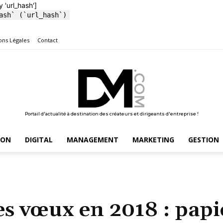
y 'url_hash']
ash` (`url_hash`)
ons Légales
Contact
Portail d'actualité à destination des créateurs et dirigeants d'entreprise !
ION
DIGITAL
MANAGEMENT
MARKETING
GESTION
s vœux en 2018 : papi