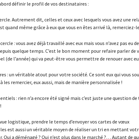
abord définir le profil de vos destinataires :
ercle. Autrement dit, celles et ceux avec lesquels vous avez une rel
est quand même grâce à eux que vous en êtes arrivé là, remerciez-le
cercle : vous avez déjà travaillé avec eux mais vous n’avez pas eu d
uis quelque temps. C’est le bon moment pour refaire parler de vo
el (de l’année) qui va peut-être vous permettre de renouer avec eu
res : un véritable atout pour votre société. Ce sont eux qui vous so
à les remercier, eux aussi, mais de manière personnalisée !
tentiels : rien n’a encore été signé mais c’est juste une question de
!
 vue logistique, prendre le temps d’envoyer vos cartes de vœux
es est aussi un véritable moyen de réaliser un tri en mettant votr
ur. Qui a déménagé ? Qui n’est plus dans le marché ?… Autant de q