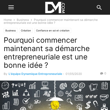
Home
Business
Pourquoi commencer maintenant sa démarche
entrepreneuriale est une bonne idée ?
Business
Création
Confiance en soi et création
Pourquoi commencer
De la sensibilisation au montage du dossier
Le bon moment
maintenant sa démarche
entrepreneuriale est une
bonne idée ?
0
By
L'équipe Dynamique Entrepreneuriale
-
01/05/2020