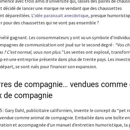
mence avec trois amis d’université qui, lassés des paires de chaus
nt décidé de lancer une marque ne vendant que des chaussettes
t dépareillées. L’
idée paraissait anecdotique
, presque humoristiq
er pour des chaussettes qui ne vont pas ensemble ?
 révélé gagnant. Les consommateurs y ont vu un symbole d’individua
campagnes de communication ont joué sur le second degré :
“Vos ch
s ? C’est normal, vous non plus.”
Les ventes ont explosé, transfor
p en une entreprise présente dans plus de trente pays. Les investi
départ, se sont rués pour financer son expansion.
rres de compagnie… vendues comme 
x de compagnie
 : Gary Dahl, publicitaire californien, invente le concept du “pet r
 vendue comme animal de compagnie. Emballée dans une boîte en
ération et accompagnée d’un manuel d’entretien humoristique, la p