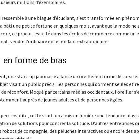
lusieurs millions d’exemplaires.
ui ressemble à une blague d’étudiant, s’est transformée en phéno
 a bâti une petite fortune en quelques mois, avant que la mode ne s
ncore, ce produit est cité dans les écoles de commerce comme un 
al : vendre l’ordinaire en le rendant extraordinaire.
er en forme de bras
t, une start-up japonaise a lancé un oreiller en forme de torse et
bjet visait un public précis : les personnes qui dorment seules et 
de réconfort. Moqué par certains médias occidentaux, l’oreiller s
otamment auprès de jeunes adultes et de personnes âgées.
spect insolite, cette start-up a mis en lumière une tendance plus la
ion de solutions pour contrer la solitude. D’autres entreprises on
 robots de compagnie, des peluches interactives ou encore des ap
nage virtuel”.