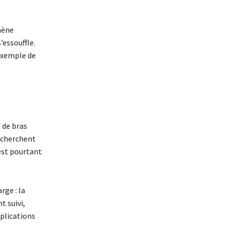
mène
’essouffle.
exemple de
 de bras
recherchent
’est pourtant
rge : la
t suivi,
plications