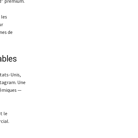
od” premium.
 les
ur
nes de
ables
États-Unis,
nstagram. Une
lémiques —
t le
cial.