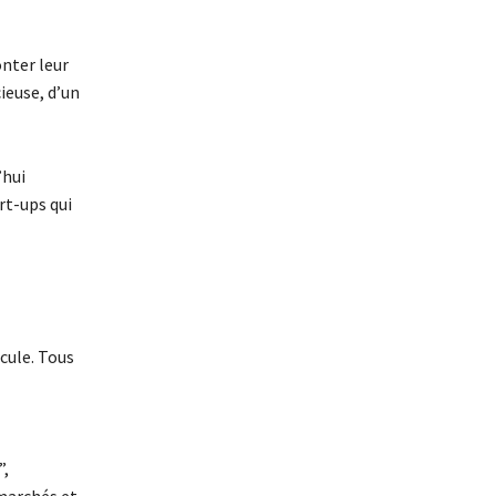
onter leur
cieuse, d’un
’hui
art-ups qui
cule. Tous
”,
marchés et