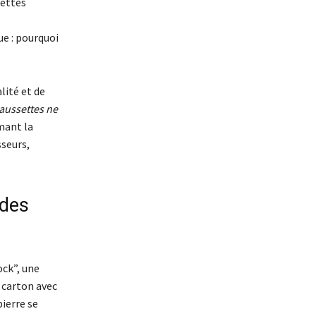
settes
ue : pourquoi
lité et de
aussettes ne
mant la
sseurs,
des
ock”, une
 carton avec
ierre se