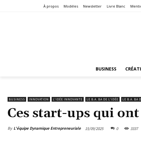
À propos
Modèles
Newsletter
Livre Blanc
Menti
BUSINESS
CRÉAT
BUSINESS
INNOVATION
L'IDÉE INNOVANTE
LE B.A. BA DE L'IDÉE
LE B.A. BA 
Ces start-ups qui on
By
L'équipe Dynamique Entrepreneuriale
15/09/2025
0
3337