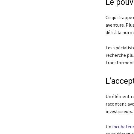
Le pouvo
Ce qui frappe 
aventure. Plus
défi à la norm
Les spécialis
recherche plus
transforment 
L’accept
Un élément re
racontent avo
investisseurs.
Un
incubateur
considérant q