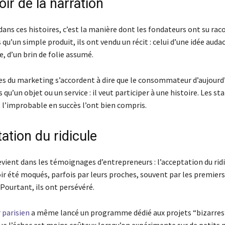
ir de la narration
dans ces histoires, c’est la manière dont les fondateurs ont su rac
 qu’un simple produit, ils ont vendu un récit : celui d’une idée auda
e, d’un brin de folie assumé.
tes du marketing s’accordent à dire que le consommateur d’aujourd
 qu’un objet ou un service : il veut participer à une histoire. Les st
l’improbable en succès l’ont bien compris.
ation du ridicule
vient dans les témoignages d’entrepreneurs : l’acceptation du ridi
ir été moqués, parfois par leurs proches, souvent par les premiers
 Pourtant, ils ont persévéré.
 parisien
a même lancé un programme dédié aux projets “bizarres
ue l’échec est moins coûteux lorsqu’on expérimente sur de petits 