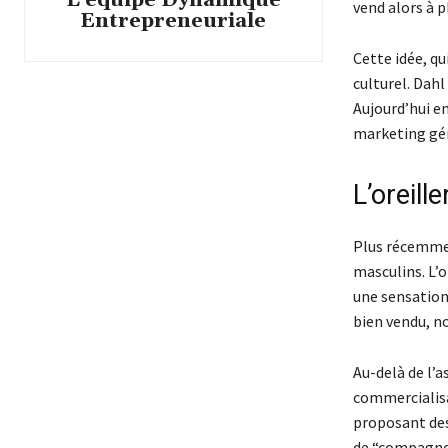
vend alors à p
Entrepreneuriale
Cette idée, q
culturel. Dahl
Aujourd’hui e
marketing géni
L’oreill
Plus récemmen
masculins. L’o
une sensation 
bien vendu, n
Au-delà de l’a
commercialisat
proposant des
de “compagnon