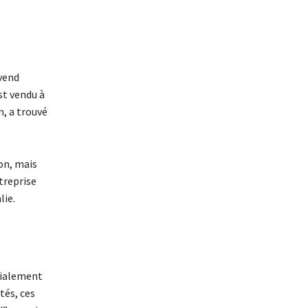
 vend
st vendu à
n, a trouvé
ion, mais
ntreprise
lie.
cialement
tés, ces