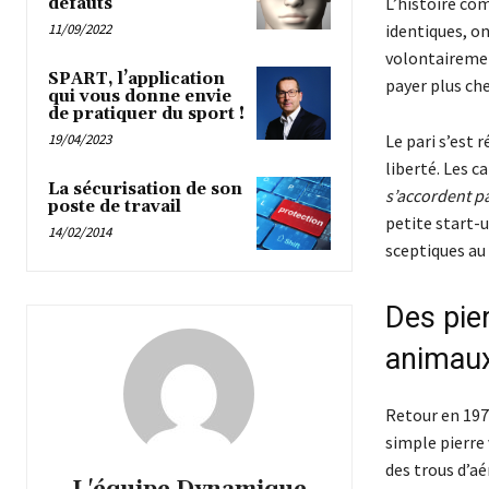
L’histoire com
défauts
11/09/2022
identiques, o
volontairemen
SPART, l’application
payer plus ch
qui vous donne envie
de pratiquer du sport !
19/04/2023
Le pari s’est
liberté. Les 
La sécurisation de son
s’accordent pa
poste de travail
petite start-u
14/02/2014
sceptiques au 
Des pie
animau
Retour en 1975
simple pierre
des trous d’a
L'équipe Dynamique