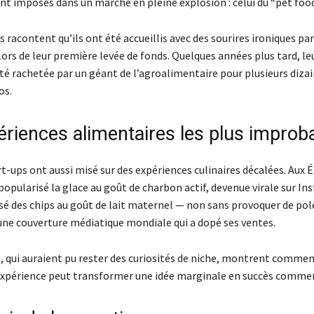
ont imposés dans un marché en pleine explosion : celui du “pet fo
 racontent qu’ils ont été accueillis avec des sourires ironiques par
lors de leur première levée de fonds. Quelques années plus tard, le
té rachetée par un géant de l’agroalimentaire pour plusieurs dizai
os.
ériences alimentaires les plus improb
t-ups ont aussi misé sur des expériences culinaires décalées. Aux 
popularisé la glace au goût de charbon actif, devenue virale sur I
sé des chips au goût de lait maternel — non sans provoquer de po
 une couverture médiatique mondiale qui a dopé ses ventes.
s, qui auraient pu rester des curiosités de niche, montrent commen
xpérience peut transformer une idée marginale en succès commer