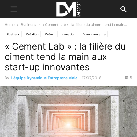
Home
Business
« Cement Lab » : la filière du ciment tend la main...
Business
Création
Créer
Innovation
L'idée innovante
« Cement Lab » : la filière du
ciment tend la main aux
start-up innovantes
0
By
L'équipe Dynamique Entrepreneuriale
-
17/07/2018