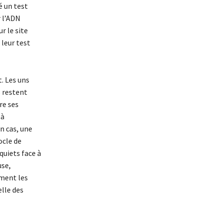
é un test
r l’ADN
r le site
leur test
. Les uns
s restent
re ses
 à
n cas, une
ocle de
quiets face à
use,
mment les
elle des