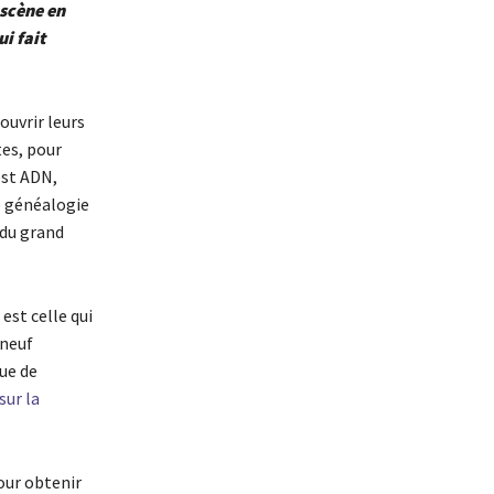
scène en
i fait
ouvrir leurs
es, pour
est ADN,
e généalogie
 du grand
est celle qui
 neuf
sue de
ur la
our obtenir