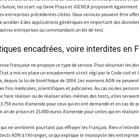
n Suisse, les start-up Gene Plaza et iGENEA proposent égalemen
es entreprises précédentes citées. Deux services peuvent être offe
sse accéder à des applications génétiques en important des donnée
d’autres entreprises ou commandant un kit de test.
tiques encadrées, voire interdites en 
rise française ne propose ce type de service. Pour sécuriser les d
État a mis en place un encadrement strict régi par le Code civil et l
e, depuis la loi de bioéthique de 2004. Les examens ADN ne peuvent
des fins médicales, scientifiques et judiciaires. Au cas où des person
e faire réaliser ou de réaliser elles-mêmes des tests, elles seraien
3 750 euros d’amende pour ceux qui en ont demandé et en cas de p
 an de prison et 15.000 euros d’amende pour celles qui en réalisen
qui ne semblent pourtant pas effrayer les Français. Rien n’interdit
tests ADN à l’étranger, ce qui explique le monopole des entreprise