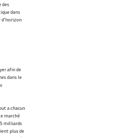
e des
tique dans
r d’horizon
er afin de
nes dans le
u
tout a chacun
 le marché
25 milliards
ient plus de