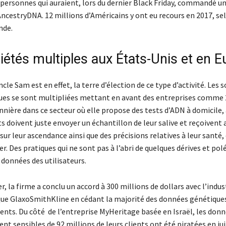
 personnes qui auraient, lors du dernier Black Friday, commandé u
AncestryDNA. 12 millions d’Américains y ont eu recours en 2017, se
nde.
iétés multiples aux États-Unis et en 
ncle Sam est en effet, la terre d’élection de ce type d’activité. Les 
ues se sont multipliées mettant en avant des entreprises comme
onnière dans ce secteur où elle propose des tests d’ADN à domicile, 
nts doivent juste envoyer un échantillon de leur salive et reçoivent 
ur leur ascendance ainsi que des précisions relatives à leur santé
er. Des pratiques qui ne sont pas à l’abri de quelques dérives et po
données des utilisateurs.
r, la firme a conclu un accord à 300 millions de dollars avec l’indus
e GlaxoSmithKline en cédant la majorité des données génétiques
ients. Du côté de l’entreprise MyHeritage basée en Israël, les don
nt sensibles de 92 millions de leurs clients ont été piratées en ju