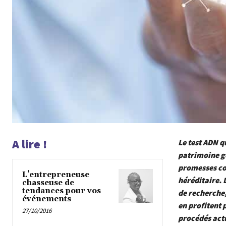
A lire !
Le test ADN q
patrimoine g
promesses co
L’entrepreneuse
héréditaire.
chasseuse de
tendances pour vos
de recherche,
événements
en profitent 
27/10/2016
procédés actu