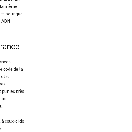
t la même
rts pour que
s ADN
France
onnées
e code de la
 être
nes
t punies très
eine
t.
 à ceux-ci de
s