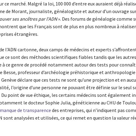
r ce marché. Malgré la loi, 100 000 d’entre eux auraient déjà réalis
me de Morant, journaliste, généalogiste et auteur d’un ouvrage su
ouver ses ancêtres par l’ADN
». Des forums de généalogie comme su
ntrent que les Français sont de plus en plus nombreux à réaliser 
eprises étrangères.
 de l’ADN cartonne, deux camps de médecins et experts s’affrontent
e ce sont des méthodes scientifiques fiables tandis que les autre
ce à ce genre de procédé notamment autour des tests pour connaît
ie Besse, professeur d’archéologie préhistorique et anthropologie
e Genève déclare que ces tests ne sont qu’une projection et en aucu
éalité, l’origine d’une personne ne pouvant être définie sur le seul s
. Du point de vue éthique, les certains médecins sont également in
notamment le docteur Sophie Julia, généticienne au CHU de Toulo
manque de transparence
des entreprises, qui n’indiquent pas co
sont analysées et utilisées, ce qui remet en question la valeur ré