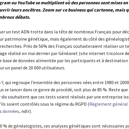
ram ou YouTube se multiplient où des personnes sont mises en 
uvrir leurs ancêtres. Zoom sur ce business qui cartonne, mais qu
ombreux débats.
iser un test ADN trotte dans la tête de nombreux Français pour déc
eur patrimoine génétique, mais également du côté des généalogist
s recherches. Près de 56% des Français souhaiteraient réaliser un t
age réalisé en mai dernier par Généanet (site internet tricolore d
 base de données alimentée par les participants et à destination
sur un panel de 20 000 utilisateurs.
 Y
, qui regroupe l’ensemble des personnes nées entre 1980 et 2000 
us se lancer dans ce genre de procédé, soit plus de 85 %. Reste que
 dix souhaitent que ces tests soient réalisés par une entreprise is
’ils soient contrôlés sous le régime du RGPD (
Règlement général s
s données,
ndlr).
40 % de généalogistes, ces analyses génétiques sont nécessaires p