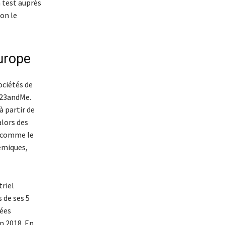
n test auprès
lon le
Europe
sociétés de
 23andMe.
à partir de
alors des
, comme le
lémiques,
triel
 de ses 5
nées
in 2018. En