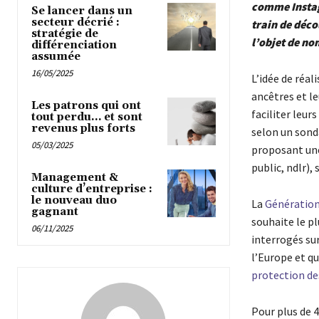
comme Instag
Se lancer dans un
secteur décrié :
train de déco
stratégie de
l’objet de n
différenciation
assumée
16/05/2025
L’idée de réal
ancêtres et l
Les patrons qui ont
faciliter leur
tout perdu… et sont
revenus plus forts
selon un sond
05/03/2025
proposant une
public, ndlr), 
Management &
culture d’entreprise :
le nouveau duo
La
Génération
gagnant
souhaite le pl
06/11/2025
interrogés sur
l’Europe et qu
protection de
Pour plus de 