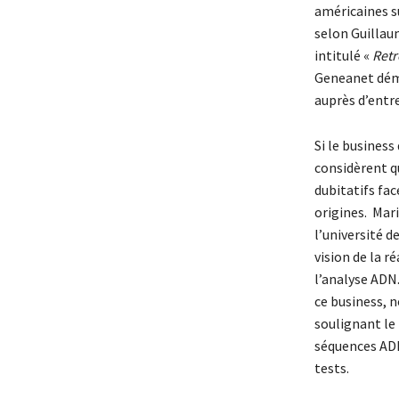
américaines su
selon Guillau
intitulé «
Retr
Geneanet démo
auprès d’entr
Si le business
considèrent qu
dubitatifs fa
origines. Mar
l’université d
vision de la r
l’analyse ADN
ce business, 
soulignant le
séquences ADN 
tests.