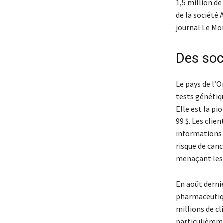
1,5 million de
de la société 
journal Le Mo
Des soc
Le pays de l’O
tests génétiq
Elle est la pi
99 $. Les clie
informations s
risque de canc
menaçant les 
En août dernie
pharmaceutiqu
millions de cl
particulièreme