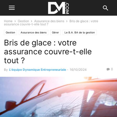
Home
Gestion
Assurance des biens
Bris de glace : votre
assurance couvre-t-elle tout ?
Gestion
Assurance des biens
Gérer
Le B.A. BA de la gestion
Bris de glace : votre
assurance couvre-t-elle
tout ?
0
By
L'équipe Dynamique Entrepreneuriale
-
16/10/2024