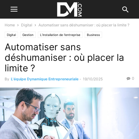
Home
Digital
Automatiser sans déshumaniser : où placer la limite ?
Digital
Gestion
L’installation de l'entreprise
Business
Automatiser sans
Valorisation d'entreprise
déshumaniser : où placer la
limite ?
0
By
L'équipe Dynamique Entrepreneuriale
-
19/10/2025