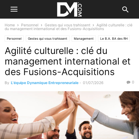
Home
Personnel
Gestes qui vous trahissent
Agilité culturelle : clé
du management international et des Fusions-Acquisitions
Personnel
Gestes qui vous trahissent
Management
Le B.A. BA des RH
Agilité culturelle : clé du
management international et
des Fusions-Acquisitions
0
By
L'équipe Dynamique Entrepreneuriale
-
01/07/2026