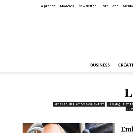
À propos
Modèles
Newsletter
Livre Blanc
Menti
BUSINESS
CRÉAT
L
AIDES POUR L'ACCOMPAGNEMENT
LA BANQUE ET L
LE 
Emb