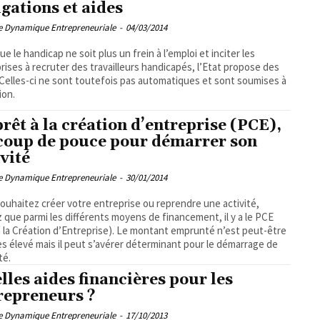
igations et aides
pe Dynamique Entrepreneuriale
-
04/03/2014
ue le handicap ne soit plus un frein à l’emploi et inciter les
rises à recruter des travailleurs handicapés, l’Etat propose des
 Celles-ci ne sont toutefois pas automatiques et sont soumises à
ion.
prêt à la création d’entreprise (PCE),
coup de pouce pour démarrer son
ivité
pe Dynamique Entrepreneuriale
-
30/01/2014
ouhaitez créer votre entreprise ou reprendre une activité,
 que parmi les différents moyens de financement, il y a le PCE
à la Création d’Entreprise). Le montant emprunté n’est peut-être
ès élevé mais il peut s’avérer déterminant pour le démarrage de
ité.
lles aides financières pour les
repreneurs ?
pe Dynamique Entrepreneuriale
-
17/10/2013