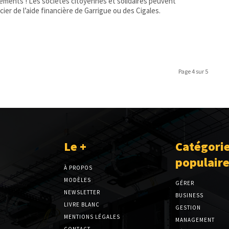
ements ! Les sociétés citoyennes et solidaires peuvent
cier de l’aide financière de Garrigue ou des Cigales.
Page 4 sur 5
Le +
Catégori
populair
À PROPOS
MODÈLES
GÉRER
NEWSLETTER
BUSINESS
LIVRE BLANC
GESTION
MENTIONS LÉGALES
MANAGEMENT
CONTACT