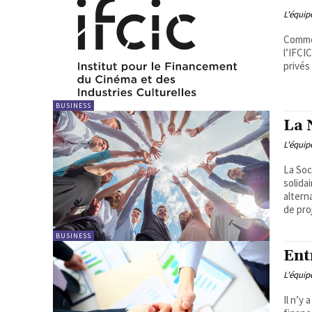
L'équi
Commen
l’IFCI
privés
BUSINESS
La 
L'équi
La Soc
solida
altern
de pro
BUSINESS
Ent
L'équi
Il n’y