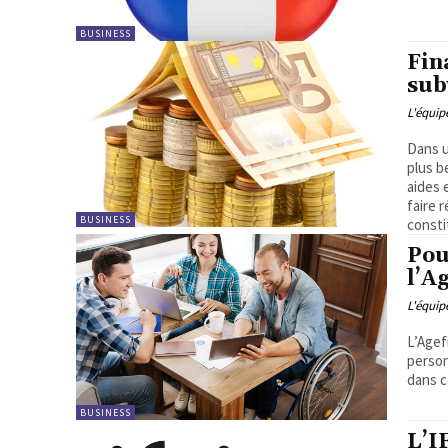
BUSINESS
Fin
sub
L'équi
Dans u
plus b
aides 
faire 
BUSINESS
consti
Pou
l’A
L'équi
L’Agef
perso
dans c
BUSINESS
L’I