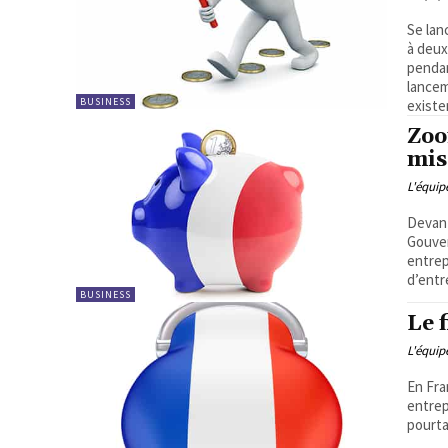
Se lan
à deux
pendan
lancement de s
BUSINESS
existe
Zoo
mis
L'équi
Devant
Gouver
entrep
d’entre
BUSINESS
Le 
L'équi
En Fra
entrep
pourta