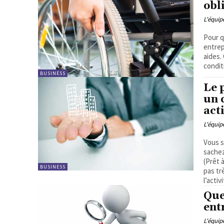
obl
L'équi
Pour q
entrep
aides.
condit
BUSINESS
Le 
un 
act
L'équi
Vous s
sachez
(Prêt 
BUSINESS
pas tr
l’activ
Que
ent
L'équi