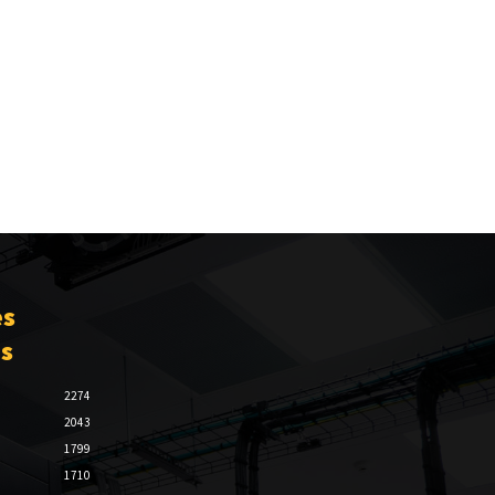
es
es
2274
2043
1799
1710