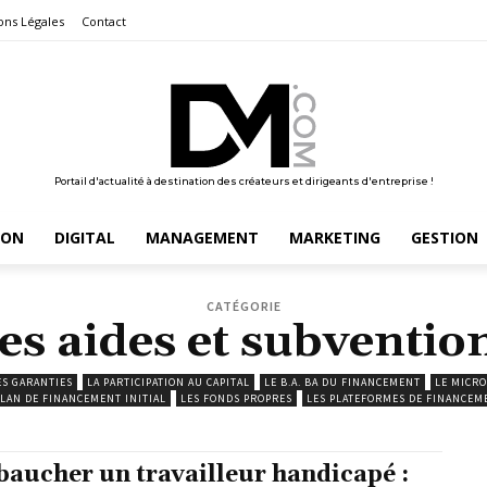
ons Légales
Contact
Portail d'actualité à destination des créateurs et dirigeants d'entreprise !
ION
DIGITAL
MANAGEMENT
MARKETING
GESTION
CATÉGORIE
es aides et subventio
ES GARANTIES
LA PARTICIPATION AU CAPITAL
LE B.A. BA DU FINANCEMENT
LE MICR
PLAN DE FINANCEMENT INITIAL
LES FONDS PROPRES
LES PLATEFORMES DE FINANCEM
aucher un travailleur handicapé :