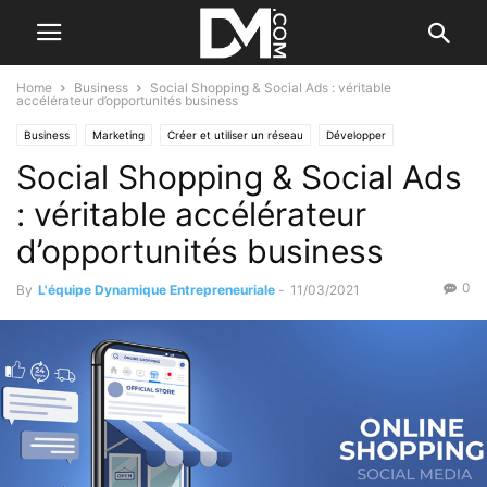
Home
Business
Social Shopping & Social Ads : véritable
accélérateur d’opportunités business
Business
Marketing
Créer et utiliser un réseau
Développer
Social Shopping & Social Ads
Réseaux sociaux
: véritable accélérateur
d’opportunités business
0
By
L'équipe Dynamique Entrepreneuriale
-
11/03/2021