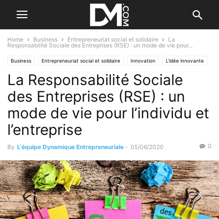
Home
Business
Entrepreneuriat social et solidaire
La
Responsabilité Sociale des Entreprises (RSE) : un mode de vie pour...
Business
Entrepreneuriat social et solidaire
Innovation
L'idée innovante
La Responsabilité Sociale
Management
Le B.A. BA des RH
des Entreprises (RSE) : un
mode de vie pour l’individu et
l’entreprise
0
By
L'équipe Dynamique Entrepreneuriale
-
05/06/2020