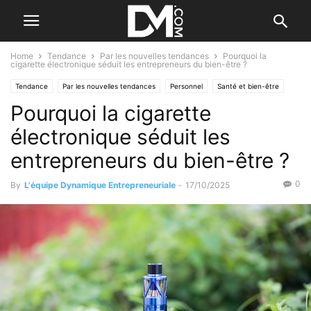
Home
Tendance
Par les nouvelles tendances
Pourquoi la
cigarette électronique séduit les entrepreneurs du bien-être ?
Tendance
Par les nouvelles tendances
Personnel
Santé et bien-être
Pourquoi la cigarette
électronique séduit les
entrepreneurs du bien-être ?
0
By
L'équipe Dynamique Entrepreneuriale
-
17/10/2025