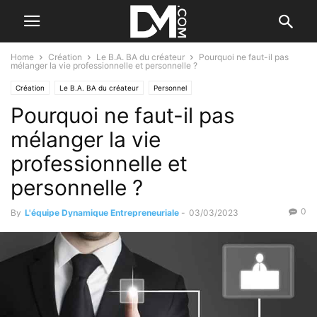
Home
Création
Le B.A. BA du créateur
Pourquoi ne faut-il pas
mélanger la vie professionnelle et personnelle ?
Création
Le B.A. BA du créateur
Personnel
Pourquoi ne faut-il pas
mélanger la vie
professionnelle et
personnelle ?
0
By
L'équipe Dynamique Entrepreneuriale
-
03/03/2023