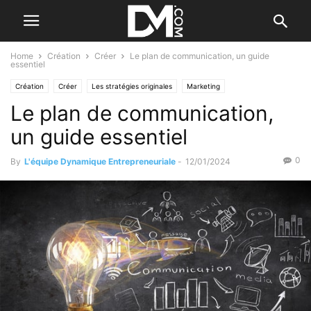
Home
Création
Créer
Le plan de communication, un guide
essentiel
Création
Créer
Les stratégies originales
Marketing
Le plan de communication,
un guide essentiel
0
By
L'équipe Dynamique Entrepreneuriale
-
12/01/2024