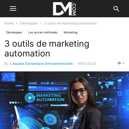
Home
Développer
3 outils de marketing automation
Développer
Les autres méthodes
Marketing
3 outils de marketing
automation
0
By
L'équipe Dynamique Entrepreneuriale
-
19/02/2024