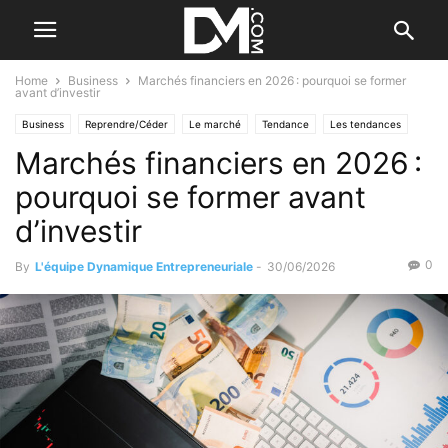
Home
Business
Marchés financiers en 2026 : pourquoi se former
avant d’investir
Business
Reprendre/Céder
Le marché
Tendance
Les tendances
Marchés financiers en 2026 :
Par les nouvelles tendances
Création
Se former / Se faire accompagner
pourquoi se former avant
d’investir
0
By
L'équipe Dynamique Entrepreneuriale
-
30/06/2026