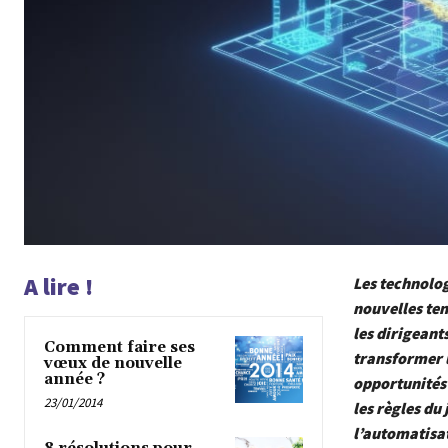
A lire !
Les technolog
nouvelles ten
les dirigeants
Comment faire ses
transformer l
vœux de nouvelle
année ?
opportunités 
23/01/2014
les règles du 
l’automatisat