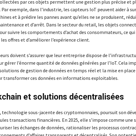
ollectées par ces objets permettent une gestion plus précise et p
 Par exemple, dans l’industrie, les capteurs IoT peuvent aider à sur
hines et à prédire les pannes avant qu’elles ne se produisent, rédu
aintenance et d’arrêt. Dans le secteur du retail, les objets conne
 pour suivre les comportements d’achat des consommateurs, ce qu
les offres et d’améliorer l’expérience client.
urs doivent s’assurer que leur entreprise dispose de l’infrastruct
ur gérer l’énorme quantité de données générées par l’IoT. Cela im
 solutions de gestion de données en temps réel et la mise en place
r transformer ces données en informations exploitables.
kchain et solutions décentralisées
, technologie sous-jacente des cryptomonnaies, poursuit son dé
eules transactions financières. En 2025, elle s’impose comme une 
uriser les échanges de données, rationaliser les processus contrac
ironnements d’affaires transparents et décentralisés. Son potentie