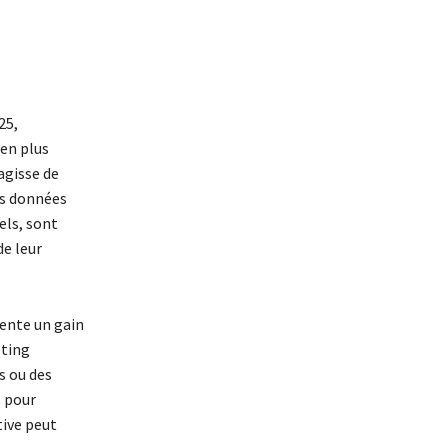
25,
 en plus
agisse de
ns données
els, sont
e leur
sente un gain
eting
s ou des
s pour
tive peut