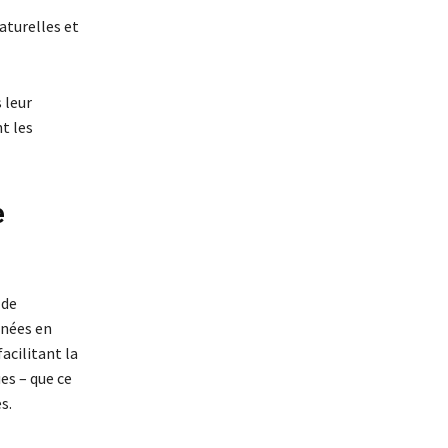
turelles et
 leur
t les
e
 de
nnées en
acilitant la
es – que ce
s.