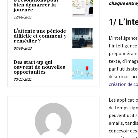
8 résolutions pour
chaque entrep
bien démarrer la
journée
12/06/2021
1/ L’int
L’attente une période
difficile et comment y
L’intelligence
remédier ?
l’intelligence
07/09/2023
prépondérante
texte, d’imag
Des start-up qui
ouvrent de nouvelles
par l’utilisat
opportunités
désormais acc
30/11/2021
création de c
Les applicatio
de temps sign
peuvent utilis
emails, tandi
concevoir des 