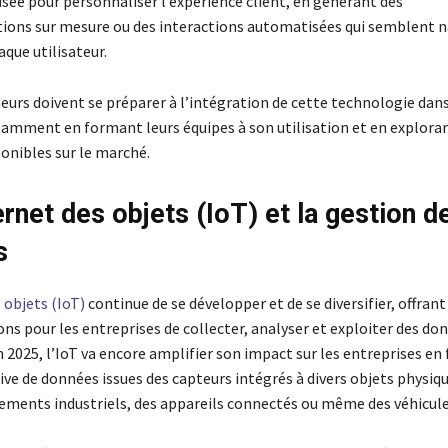
lisée pour personnaliser l’expérience client, en générant des
ns sur mesure ou des interactions automatisées qui semblent na
que utilisateur.
eurs doivent se préparer à l’intégration de cette technologie dans
tamment en formant leurs équipes à son utilisation et en exploran
onibles sur le marché.
ernet des objets (IoT) et la gestion d
s
 objets (IoT)
continue de se développer et de se diversifier, offrant
ns pour les entreprises de collecter, analyser et exploiter des do
 2025, l’IoT va encore amplifier son impact sur les entreprises en f
ve de données issues des capteurs intégrés à divers objets physiqu
pements industriels, des appareils connectés ou même des véhicule