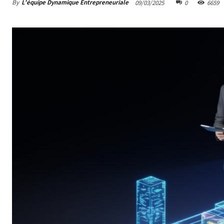
By
L'équipe Dynamique Entrepreneuriale
09/03/2025
0
6659