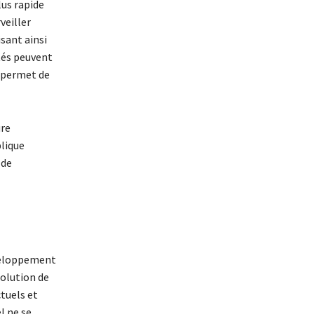
lus rapide
veiller
isant ainsi
ctés peuvent
i permet de
ure
plique
 de
veloppement
solution de
tuels et
l ne se