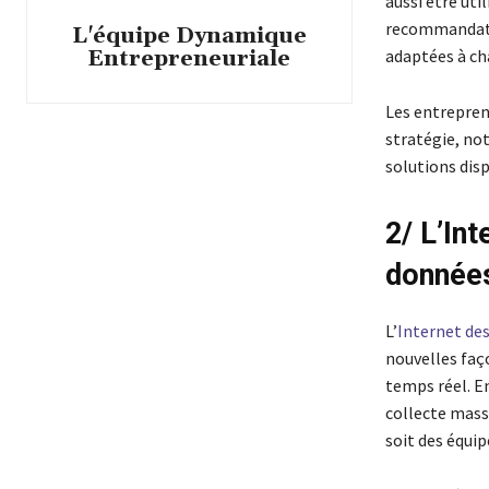
aussi être uti
recommandatio
L'équipe Dynamique
Entrepreneuriale
adaptées à cha
Les entrepren
stratégie, no
solutions disp
2/ L’Int
donnée
L’
Internet des
nouvelles faço
temps réel. En
collecte massi
soit des équi