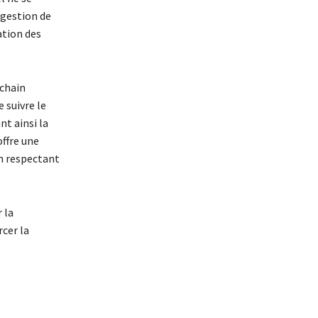
 gestion de
ation des
kchain
 suivre le
t ainsi la
offre une
en respectant
 la
rcer la