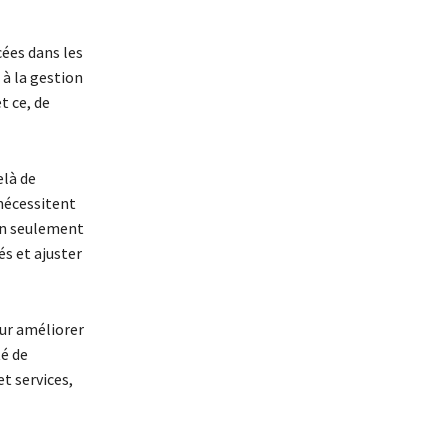
cées dans les
 à la gestion
t ce, de
elà de
 nécessitent
non seulement
és et ajuster
our améliorer
té de
t services,