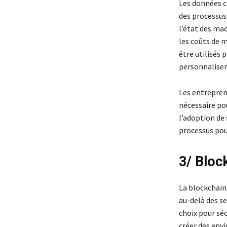
Les données c
des processus.
l’état des mac
les coûts de m
être utilisés
personnaliser 
Les entreprene
nécessaire po
l’adoption de
processus pou
3/ Bloc
La blockchain
au-delà des s
choix pour séc
créer des env