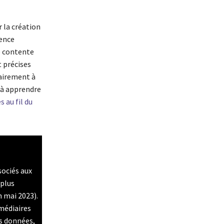
r la création
gence
e contente
t précises
rairement à
 à apprendre
 au fil du
sociés aux
 plus
n mai 2023).
rmédiaires
es données,