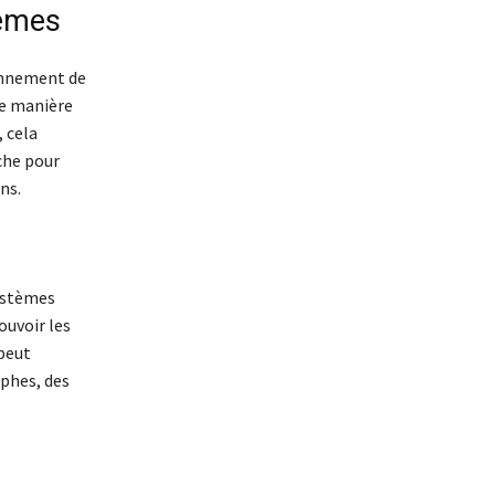
lèmes
ionnement de
de manière
 cela
che pour
ns.
systèmes
ouvoir les
 peut
aphes, des