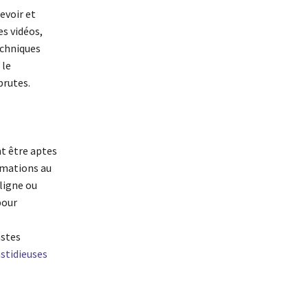
evoir et
es vidéos,
echniques
 le
brutes.
nt être aptes
rmations au
ligne ou
pour
astes
stidieuses