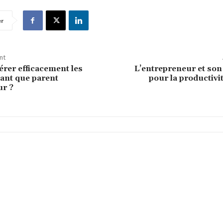
er
nt
rer efficacement les
L’entrepreneur et son
tant que parent
pour la productiv
ur ?