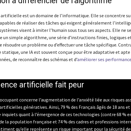
on à différencier de l’algorithme
 artificielle est un domaine de l’informatique. Elle se concentre su
apables de réaliser des tâches qui exigent généralement l’intelli
systèmes visent à imiter l’humain sous tous ses aspects. Elle ne s
e un simple algorithme, une série d’instructions finies, logiques e
 résoudre un problème ou d’effectuer une tâche spécifique. Cont
 statique, une IA est souvent conçue pour être adaptative et apte
nnées, de reconnaître des schémas et d’
améliorer ses performances
gence artificielle fait peur
occupant concerne l’augmentation de l’anxiété liée aux risques as
artificielles génératives. Ainsi, 79 % des Français âgés de 18 ans et
e inquiets quant à l’émergence de ces technologies (contre 68 % e
de la population française et 74 % des cadres et professions inte
stiment qu’elle représente un risque important pour la sécurité d