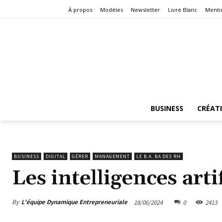
À propos
Modèles
Newsletter
Livre Blanc
Menti
BUSINESS
CRÉAT
BUSINESS
DIGITAL
GÉRER
MANAGEMENT
LE B.A. BA DES RH
Les intelligences arti
By
L'équipe Dynamique Entrepreneuriale
18/06/2024
0
2413