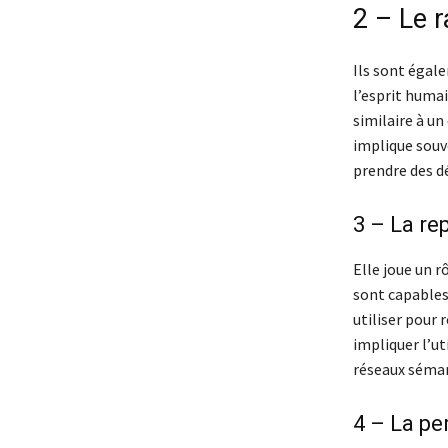
2 – Le 
Ils sont égal
l’esprit huma
similaire à u
implique souv
prendre des d
3 – La re
Elle joue un 
sont capables
utiliser pour
impliquer l’ut
réseaux séman
4 – La pe