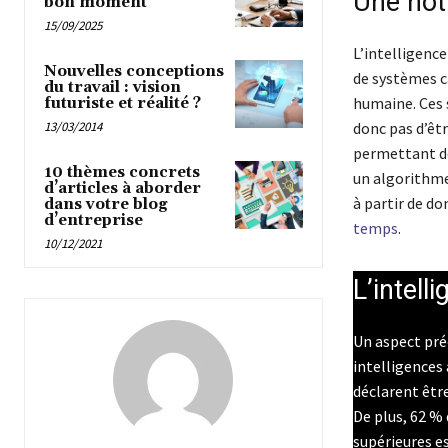
Une noti
bon moment
15/09/2025
L’intelligence
Nouvelles conceptions
de systèmes c
du travail : vision
humaine. Ces 
futuriste et réalité ?
13/03/2014
donc pas d’êtr
permettant de
10 thèmes concrets
un algorithme
d’articles à aborder
à partir de do
dans votre blog
d’entreprise
temps
.
10/12/2021
L’intelli
Un aspect pré
intelligences 
déclarent êtr
De plus, 62 % 
supérieures e