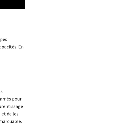
ipes
apacités. En
es
rammés pour
pprentissage
et de les
emarquable.