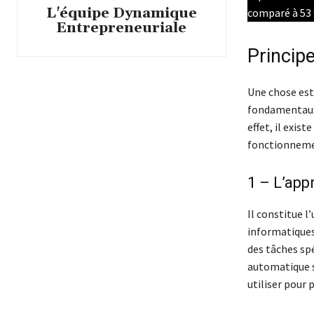
L'équipe Dynamique
comparé à 53 
Entrepreneuriale
Principe
Une chose est s
fondamentaux 
effet, il exis
fonctionneme
1 – L’app
Il constitue l
informatiques
des tâches sp
automatique s
utiliser pour 