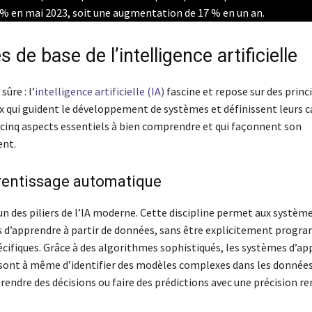
% en mai 2023, soit une augmentation de 17 % en un an.
s de base de l’intelligence artificielle
ûre : l’
intelligence artificielle (IA)
fascine et repose sur des princ
qui guident le développement de systèmes et définissent leurs c
te cinq aspects essentiels à bien comprendre et qui façonnent son
nt.
rentissage automatique
’un des piliers de l’IA moderne. Cette discipline permet aux systèm
 d’apprendre à partir de données, sans être explicitement prog
écifiques. Grâce à des algorithmes sophistiqués, les systèmes d’a
ont à même d’identifier des modèles complexes dans les données 
prendre des décisions ou faire des prédictions avec une précision r