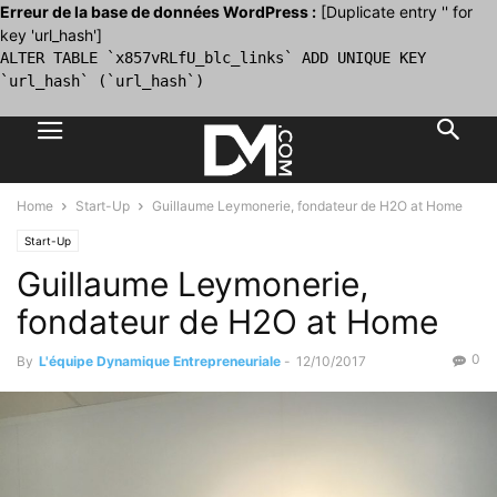
Erreur de la base de données WordPress :
[Duplicate entry '' for
key 'url_hash']
ALTER TABLE `x857vRLfU_blc_links` ADD UNIQUE KEY
`url_hash` (`url_hash`)
Home
Start-Up
Guillaume Leymonerie, fondateur de H2O at Home
Start-Up
Guillaume Leymonerie,
fondateur de H2O at Home
0
By
L'équipe Dynamique Entrepreneuriale
-
12/10/2017