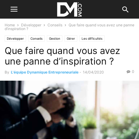
Home
Développer
Conseils
Que faire quand vous avez une panne
d’inspiration ?
Développer
Conseils
Gestion
Gérer
Les difficultés
Que faire quand vous avez
une panne d’inspiration ?
0
By
L'équipe Dynamique Entrepreneuriale
-
14/04/2020