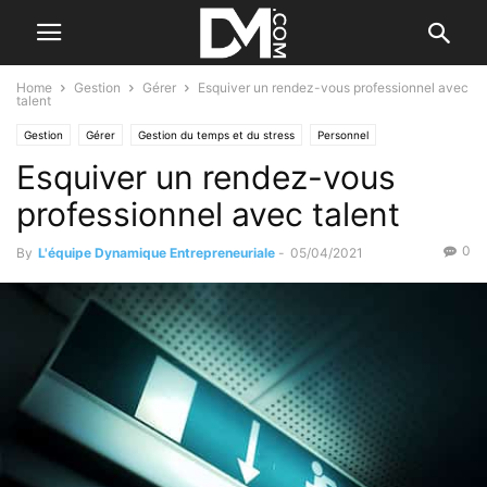
Home
Gestion
Gérer
Esquiver un rendez-vous professionnel avec
talent
Gestion
Gérer
Gestion du temps et du stress
Personnel
Esquiver un rendez-vous
professionnel avec talent
0
By
L'équipe Dynamique Entrepreneuriale
-
05/04/2021