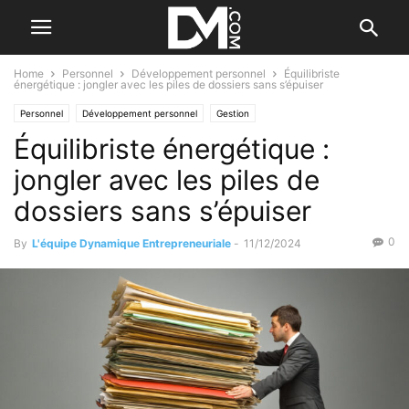
Home
Personnel
Développement personnel
Équilibriste
énergétique : jongler avec les piles de dossiers sans s’épuiser
Personnel
Développement personnel
Gestion
Équilibriste énergétique :
Gestion du temps et du stress
jongler avec les piles de
dossiers sans s’épuiser
0
By
L'équipe Dynamique Entrepreneuriale
-
11/12/2024