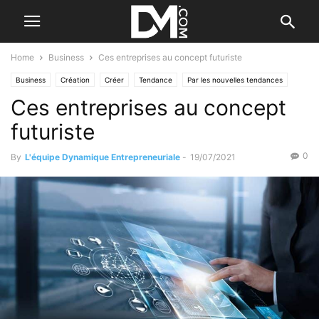
Home
Business
Ces entreprises au concept futuriste
Business
Création
Créer
Tendance
Par les nouvelles tendances
Ces entreprises au concept
futuriste
0
By
L'équipe Dynamique Entrepreneuriale
-
19/07/2021