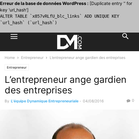
Erreur de la base de données WordPress :
[Duplicate entry '' for
key 'url_hash']
ALTER TABLE `x857vRLfU_blc_links` ADD UNIQUE KEY
`url_hash` (`url_hash`)
Home
Entrepreneur
L’entrepreneur ange gardien des entreprises
Entrepreneur
L’entrepreneur ange gardien
des entreprises
0
By
L'équipe Dynamique Entrepreneuriale
-
04/08/2016