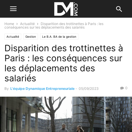
Home
Actualité
Disparition des trottinettes à Paris : les
conséquences sur les déplacements des salariés
Actualité
Gestion
Le B.A. BA de la gestion
Disparition des trottinettes à
Paris : les conséquences sur
les déplacements des
salariés
0
By
L'équipe Dynamique Entrepreneuriale
-
05/09/2023