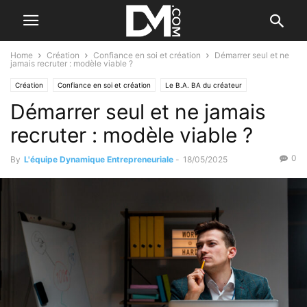
Home
Création
Confiance en soi et création
Démarrer seul et ne
jamais recruter : modèle viable ?
Création
Confiance en soi et création
Le B.A. BA du créateur
Démarrer seul et ne jamais
Se former à la création
recruter : modèle viable ?
0
By
L'équipe Dynamique Entrepreneuriale
-
18/05/2025