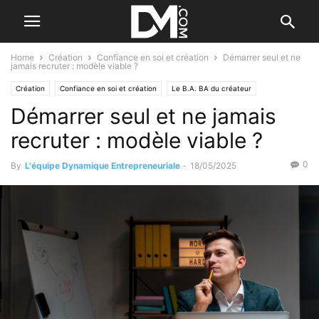
Home
Création
Confiance en soi et création
Démarrer seul et ne
jamais recruter : modèle viable ?
Création
Confiance en soi et création
Le B.A. BA du créateur
Démarrer seul et ne jamais
Se former à la création
recruter : modèle viable ?
0
By
L'équipe Dynamique Entrepreneuriale
-
18/05/2025