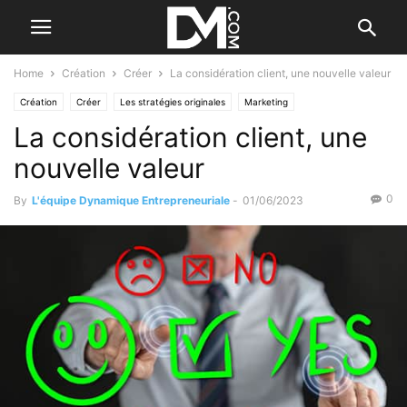
Home
Création
Créer
La considération client, une nouvelle valeur
Création
Créer
Les stratégies originales
Marketing
La considération client, une
nouvelle valeur
0
By
L'équipe Dynamique Entrepreneuriale
-
01/06/2023