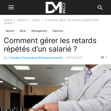
Home
Gestion
Gérer
Comment gérer les retards répétés d’un
salarié ?
Gestion
Gérer
Management
Ruptures
Comment gérer les retards
répétés d’un salarié ?
0
By
L'équipe Dynamique Entrepreneuriale
-
05/12/2023