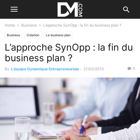
Home
Business
L’approche SynOpp : la fin du business plan ?
Business
Création
Le business plan
L’approche SynOpp : la fin du
business plan ?
0
By
L'équipe Dynamique Entrepreneuriale
-
27/02/2015