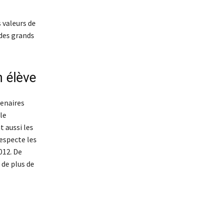
s valeurs de
 des grands
n élève
tenaires
le
 aussi les
respecte les
012. De
 de plus de