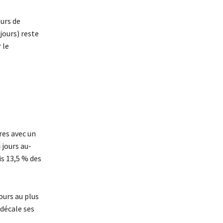
urs de
jours) reste
 le
res avec un
 jours au-
is 13,5 % des
ours au plus
 décale ses