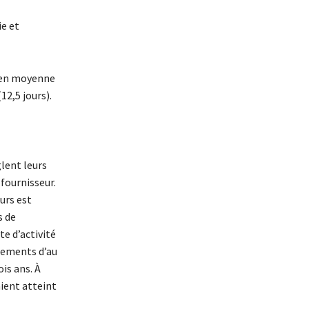
ie et
s en moyenne
12,5 jours).
lent leurs
 fournisseur.
urs est
s de
e d’activité
iements d’au
ois ans. À
aient atteint