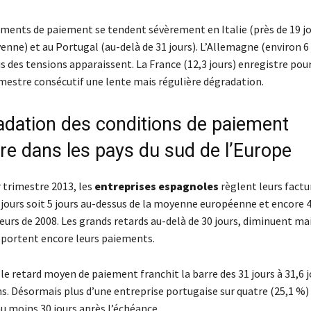
ents de paiement se tendent sévèrement en Italie (près de 19 jo
nne) et au Portugal (au-delà de 31 jours). L’Allemagne (environ 6 
 des tensions apparaissent. La France (12,3 jours) enregistre pour
mestre consécutif une lente mais régulière dégradation.
adation des conditions de paiement
ère dans les pays du sud de l’Europe
 trimestre 2013, les
entreprises espagnoles
règlent leurs factu
 jours soit 5 jours au-dessus de la moyenne européenne et encore 4
eurs de 2008. Les grands retards au-delà de 30 jours, diminuent ma
eportent encore leurs paiements.
, le retard moyen de paiement franchit la barre des 31 jours à 31,6 j
ns. Désormais plus d’une entreprise portugaise sur quatre (25,1 %)
u moins 30 jours après l’échéance.