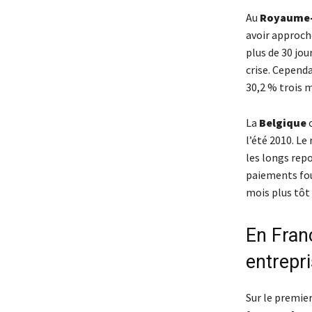
Au
Royaume
avoir approché
plus de 30 jou
crise. Cepend
30,2 % trois m
La
Belgique
c
l’été 2010. Le
les longs rep
paiements four
mois plus tôt e
En Franc
entrepri
Sur le premie