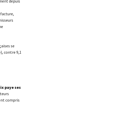
ement depuis
 facture,
nisseurs
ne
çaises se
), contre 9,1
ix paye ses
cteurs
ent compris