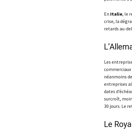
En
Italie
, le 
crise, la dégr
retards au-del
L’Allema
Les entrepris
commerciaux e
néanmoins de 
entreprises a
dates d’échéa
surcroît, moi
30 jours. Le 
Le Roya