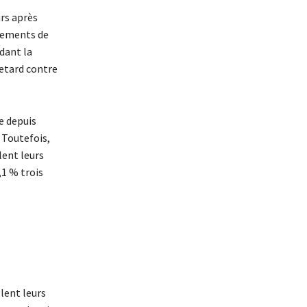
urs après
aiements de
dant la
retard contre
e depuis
 Toutefois,
lent leurs
,1 % trois
lent leurs