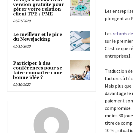
version gratuite pour
gérer votre relation
Les entreprise
client TPE / PME
plongent au P
02/07/2020
Les
retards d
Le meilleur et le pire
du Newsjacking
sur le premier
01/11/2020
C’est ce que r
entreprises1.
Participer à des
conférences pour se
Traduction de
faire connaître : une
bonne idée ?
factures à l’é
01/10/2022
Mais plus que 
davantage le 
paiement sont
compromise. D
moins 30 jours
titre de compa
10 % ; situati