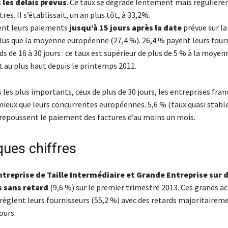
 les délais prévus
. Ce taux se dégrade lentement mais régulièr
res. Il s’établissait, un an plus tôt, à 33,2%.
ent leurs paiements
jusqu’à 15 jours après la date
prévue sur la
plus que la moyenne européenne (27,4 %). 26,4 % payent leurs four
ds de 16 à 30 jours : ce taux est supérieur de plus de 5 % à la moyen
 au plus haut depuis le printemps 2011.
s les plus importants, ceux de plus de 30 jours, les entreprises fran
eux que leurs concurrentes européennes. 5,6 % (taux quasi stable
repoussent le paiement des factures d’au moins un mois.
ques chiffres
ntreprise de Taille Intermédiaire et Grande Entreprise sur d
 sans retard
(9,6 %) sur le premier trimestre 2013. Ces grands a
èglent leurs fournisseurs (55,2 %) avec des retards majoritairem
ours.