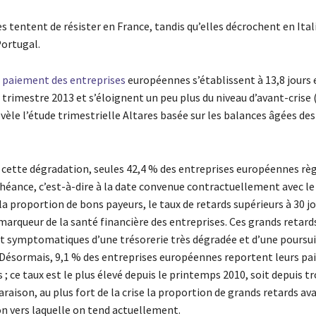
s tentent de résister en France, tandis qu’elles décrochent en Ital
ortugal.
e paiement des entreprises
européennes s’établissent à 13,8 jour
 trimestre 2013 et s’éloignent un peu plus du niveau d’avant-crise (
évèle l’étude trimestrielle Altares basée sur les balances âgées des
 cette dégradation, seules 42,4 % des entreprises européennes règ
chéance, c’est-à-dire à la date convenue contractuellement avec le
la proportion de bons payeurs, le taux de retards supérieurs à 30 jo
marqueur de la santé financière des entreprises. Ces grands retard
 symptomatiques d’une trésorerie très dégradée et d’une poursuit
ésormais, 9,1 % des entreprises européennes reportent leurs pa
 ; ce taux est le plus élevé depuis le printemps 2010, soit depuis tr
raison, au plus fort de la crise la proportion de grands retards av
on vers laquelle on tend actuellement.