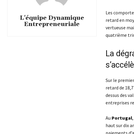
Les comportem
L'équipe Dynamique
retard en moye
Entrepreneuriale
vertueuse mais
quatrième tri
La dégr
s’accél
Sur le premier
retard de 18,7
dessus des val
entreprises r
Au
Portugal
haut sur dix a
paiements d’a