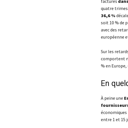
factures
dans
quatre trimest
36,6 %
décal
soit 10 % de 
avec des retar
européenne et
Sur les retard
comportent mi
% en Europe, 
En quel
À peine une
E
fournisseurs
économiques r
entre 1 et 15 j