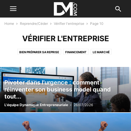
Home
Reprendre/Céder
Vérifier l'entreprise
Page 10
VÉRIFIER L'ENTREPRISE
BIEN PRÉPARER SA REPRISE
FINANCEMENT
LE MARCHÉ
TÉMOIGNAGES
VÉRIFIER L'ENTREPRISE
Pivoter dans l’urgence : comment
réinventer son business model quand
tout...
L'équipe Dynamique Entrepreneuriale
-
26/07/2026