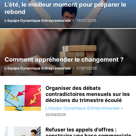
L’été, le meilleur moment pour préparer le
rebond
L'équipe Dynamique Entrepreneuriale
-
19/07/2026
Comment appréhender le changement ?
L'équipe Dynamique Entrepreneuriale
-
07/07/2026
Organiser des débats
contradictoires mensuels sur les
décisions du trimestre écoulé
L'équipe Dynamique Entrepreneuriale
-
20/06/2025
Refuser les appels d’offres :
construire une base commerciale