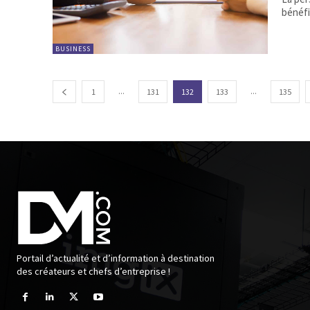
bénéfi
BUSINESS
...
...
1
131
132
133
135
Portail d’actualité et d’information à destination
des créateurs et chefs d’entreprise !