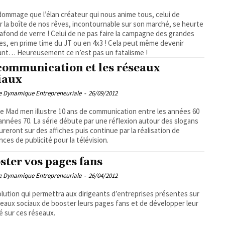
dommage que l’élan créateur qui nous anime tous, celui de
 la boîte de nos rêves, incontournable sur son marché, se heurte
lafond de verre ! Celui de ne pas faire la campagne des grandes
s, en prime time du JT ou en 4x3 ! Cela peut même devenir
ant… Heureusement ce n’est pas un fatalisme !
communication et les réseaux
iaux
pe Dynamique Entrepreneuriale
-
26/09/2012
ie Mad men illustre 10 ans de communication entre les années 60
 années 70. La série débute par une réflexion autour des slogans
gureront sur des affiches puis continue par la réalisation de
ces de publicité pour la télévision.
ster vos pages fans
pe Dynamique Entrepreneuriale
-
26/04/2012
lution qui permettra aux dirigeants d’entreprises présentes sur
seaux sociaux de booster leurs pages fans et de développer leur
té sur ces réseaux.