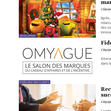
mar
L'équi
Après 
relanc
des so
innova
DÉVELOPPER
Fid
L'équi
Interv
dans l
FIDÉLISEZ VOS CLIENTS
Rec
suc
L'équi
La per