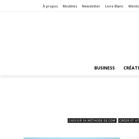
À propos
Modèles
Newsletter
Livre Blanc
Menti
BUSINESS
CRÉAT
CHOISIR SA MÉTHODE DE COM
CRÉER ET U