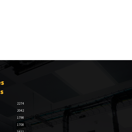
es
es
2274
2042
1798
1708
1611