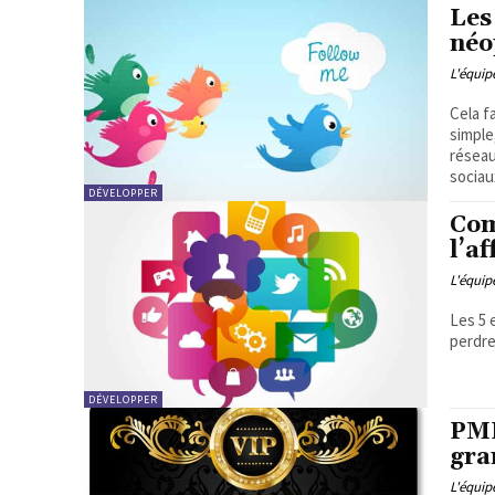
Les
néo
L'équi
Cela f
simple
réseau
sociau
DÉVELOPPER
Com
l’a
L'équi
Les 5 
perdre
DÉVELOPPER
PME
gra
L'équi