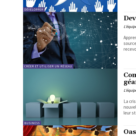
DÉVELOPPER
Dev
L'équi
Appren
source
recevo
CRÉER ET UTILISER UN RÉSEAU
Com
géa
L'équi
La cri
nouvel
leur s
BUSINESS
Oas