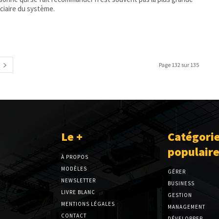
ciaire du système.
Page 132 sur 135
Le +
Catégori
populair
À PROPOS
MODÈLES
GÉRER
NEWSLETTER
BUSINESS
LIVRE BLANC
GESTION
MENTIONS LÉGALES
MANAGEMENT
CONTACT
DÉVELOPPER