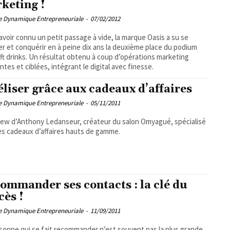
keting !
pe Dynamique Entrepreneuriale
-
07/02/2012
avoir connu un petit passage à vide, la marque Oasis a su se
er et conquérir en à peine dix ans la deuxième place du podium
ft drinks. Un résultat obtenu à coup d’opérations marketing
ntes et ciblées, intégrant le digital avec finesse.
éliser grâce aux cadeaux d’affaires
pe Dynamique Entrepreneuriale
-
05/11/2011
iew d’Anthony Ledanseur, créateur du salon Omyagué, spécialisé
es cadeaux d’affaires hauts de gamme.
ommander ses contacts : la clé du
cès !
pe Dynamique Entrepreneuriale
-
11/09/2011
sonne qui se fait recommander n’est souvent pas la plus grande