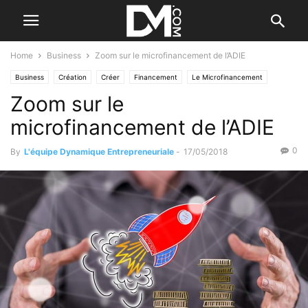
Home
Business
Zoom sur le microfinancement de l’ADIE
Business
Création
Créer
Financement
Le Microfinancement
Zoom sur le
microfinancement de l’ADIE
0
By
L'équipe Dynamique Entrepreneuriale
-
17/05/2018